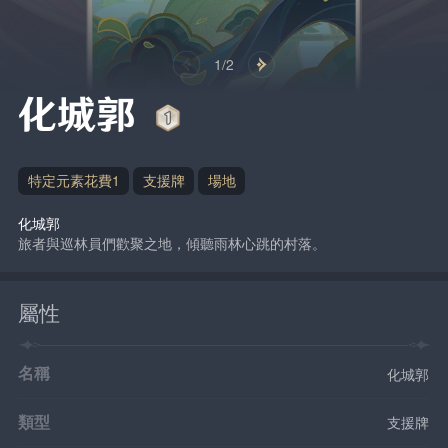
1/2
化城郭
特定元素花費1
支援牌
場地
化城郭
旅者與巡林員們歡聚之地，傾聽雨林心跳的村落。
屬性
名稱
化城郭
類型
支援牌