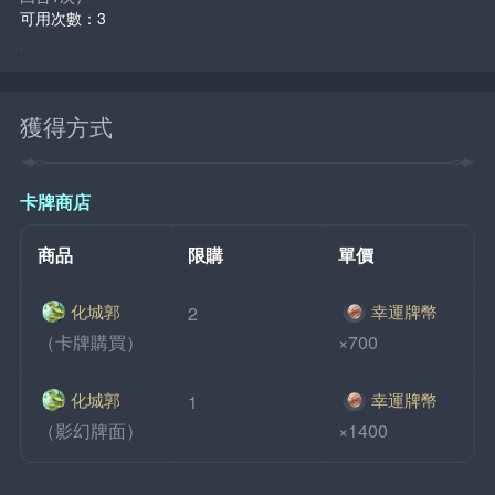
可用次數：3
獲得方式
卡牌商店
商品
限購
單價
化城郭
幸運牌幣
2
（卡牌購買）
×700
化城郭
幸運牌幣
1
（影幻牌面）
×1400