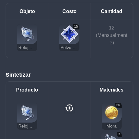
Objeto
Costo
Cantidad
15
12
(Mensualment
e)
Reloj de bolsillo estándar de Senescal
Polvo estelar sin dueño
Sintetizar
Producto
Materiales
50
Reloj de bolsillo estándar de Senescal
Mora
3