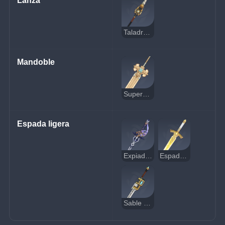
Lanza
Taladradora de Prospección
Mandoble
Superespada Mágica Suprema
Espada ligera
Expiadora
Espada Cruz de los Narcisos
Sable de la Dársena