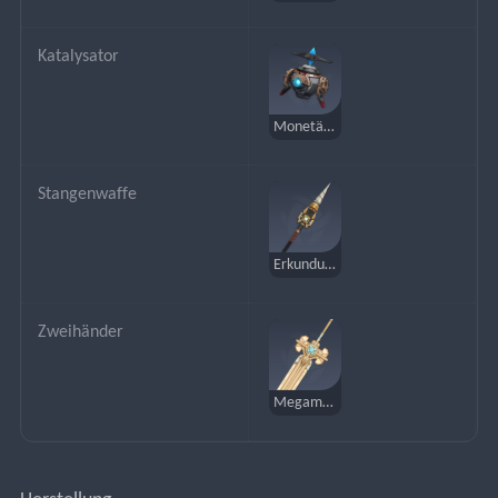
Katalysator
Monetäre Aufsichtseinheit
Stangenwaffe
Erkundungsbohrer
Zweihänder
Megamagisches Schwert des ultimativen Oberherrn