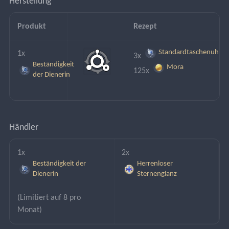
Herstellung
Produkt
Rezept
Standardtaschenuhr de
1x
3x 
Beständigkeit
Mora
125x 
der Dienerin
Händler
1x
2x 
Beständigkeit der
Herrenloser
Dienerin
Sternenglanz
(Limitiert auf 8 pro 
Monat)