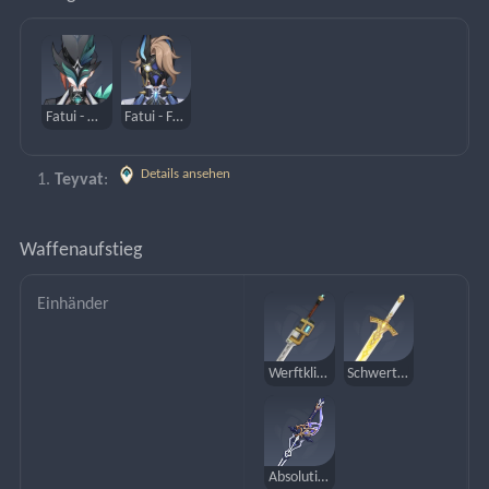
Fatui - Winddienerin
Fatui - Frostdienerin
Details ansehen
Teyvat
: 
Waffenaufstieg
Einhänder
Werftklinge
Schwert des Narzissenkreuzes
Absolution