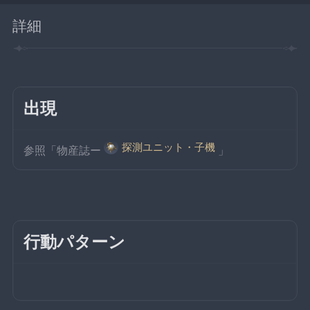
詳細
出現
探測ユニット・子機
参照「物産誌ー
」
行動パターン