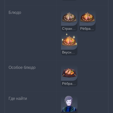
Блюдо
Странные рёбра с дымком
Рёбра с дымком
Вкусные рёбра с дымком
Особое блюдо
Рёбра на гриле по секретному рецепту
Где найти