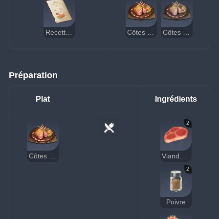
Recette : Côtes levées au barbecue
Côtes levées au barbecue
Côtes levées au barbecue (suspectes)
Préparation
Plat
Ingrédients
2
Côtes levées au barbecue
Viande crue
2
Poivre