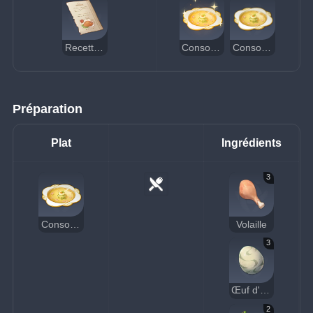
Recette : Consommé
Consommé (délicieux)
Consommé
Préparation
Plat
Ingrédients
3
Consommé
Volaille
3
Œuf d'oiseau
2