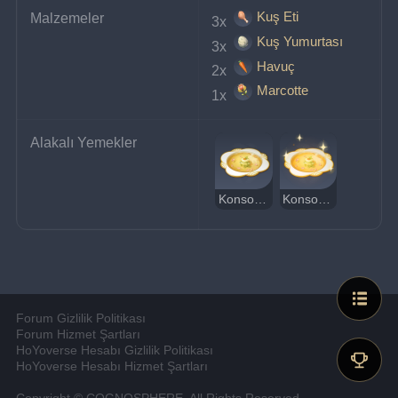
Kuş Eti
Malzemeler
3x 
Kuş Yumurtası
3x 
Havuç
2x 
Marcotte
1x 
Alakalı Yemekler
Konsome
Konsome (Lezzetli)
Forum Gizlilik Politikası
Forum Hizmet Şartları
HoYoverse Hesabı Gizlilik Politikası
HoYoverse Hesabı Hizmet Şartları