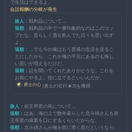
で生活はできるよ。
会話報酬の分岐が発生
旅人：
戦利品について…
張順：
戦利品の中で一番印象的なのはこのコッ
プだな。昔らしく酒を飲んでた日々を思い出す
よ。
張順：
…でも今の俺はもう普通の生活を送るこ
とにしたから、これが俺の手元にあるのも悔し
い思いが増えるだけだ。
張順：
話を聞いてくれたありがとうな。これを
お前にやるよ。役に立てるといいんだが。
勇士の心
(勇士の壮行★3)を獲得
旅人：
岩王帝君の死について…
張順：
はあ…海の上で数年暮らした北斗姉さんも岩
王帝君の偉業を口にするくらいだからな。
張順：
北斗姉さんが俺を前に導く星だというなら、