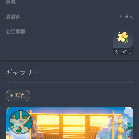
所属
-
肩書き
行商人
会話報酬
勇士の心
ギャラリー
写真