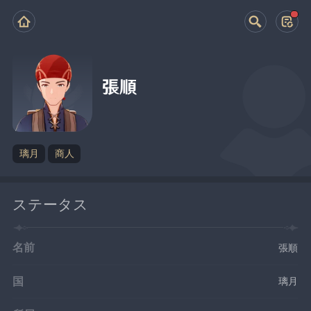
張順
璃月
商人
ステータス
名前
張順
国
璃月