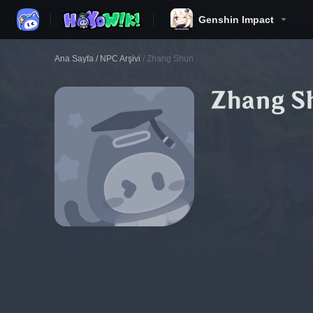
Genshin Impact
Ana Sayfa
/
NPC Arşivi
/
Zhang Shun
Zhang S