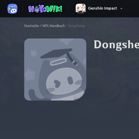
Genshin Impact
Startseite
/
NPC-Handbuch
/
Dongsheng
Dongsh