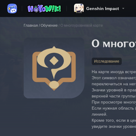
Genshin Impact
Главная
/
Обучение
/
О многоуровневой карте
О много
Исследование
На карте иногда встр
Этот символ означает
переключиться на нег
Значки уровней в пра
верхней части группы
При просмотре многоу
Если нужная область 
линией.
Кроме того, если в ц
увидите значки уровн