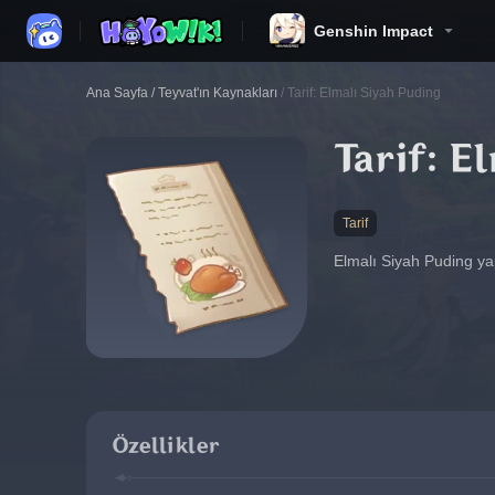
Genshin Impact
Ana Sayfa
/
Teyvat'ın Kaynakları
/
Tarif: Elmalı Siyah Puding
Tarif: E
Tarif
Elmalı Siyah Puding yap
Özellikler