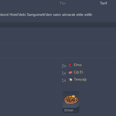
Tür
Tarif
ord Hotel'deki Sanguinetti'den satın alınarak elde edilir.
Elma
2x 
Çiğ Et
1x 
Tereyağı
1x 
Elmalı Siyah Puding