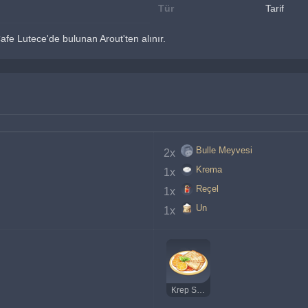
Tür
Tarif
afe Lutece'de bulunan Arout'ten alınır.
Bulle Meyvesi
2x 
Krema
1x 
Reçel
1x 
Un
1x 
Krep Süzet