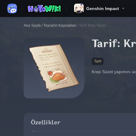
Genshin Impact
Ana Sayfa
/
Teyvat'ın Kaynakları
/
Tarif: Krep Süzet
Tarif: K
Tarif
Krep Süzet yapımını adı
Özellikler