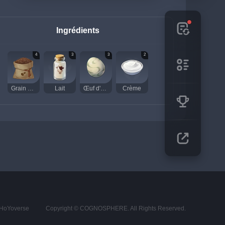
Ingrédients
4
3
3
2
Grain de café
Lait
Œuf d'oiseau
Crème
s HoYoverse
Copyright © COGNOSPHERE. All Rights Reserved.