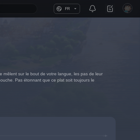
FR
 mêlent sur le bout de votre langue, les pas de leur 
ouche. Pas étonnant que ce plat soit toujours le 