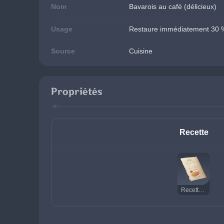
Nom
Bavarois au café (délicieux)
Usage
Restaure immédiatement 30 % 
Source
Cuisine
Propriétés
Recette
Recette : Bavarois au café