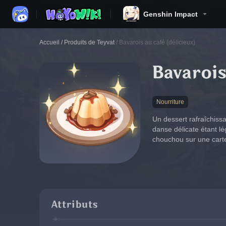
Genshin Impact
Accueil
/
Produits de Teyvat
/
Bavarois au café (délicieux)
Bavarois
Nourriture
Un dessert rafraîchissa
danse délicate étant lé
chouchou sur une carte
Attributs