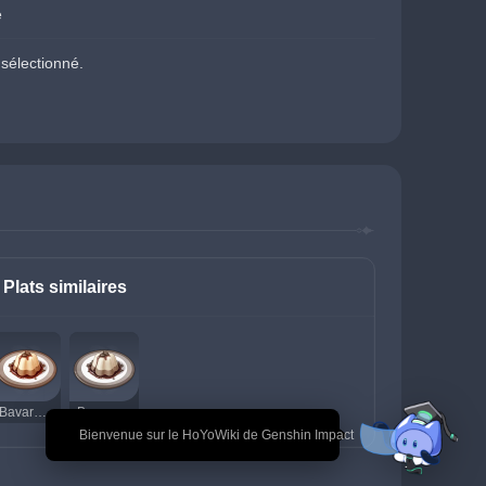
e
sélectionné.
Plats similaires
Bavarois au café
Bavarois au café (suspect)
🎉 Bienvenue sur le HoYoWiki de Genshin Impact