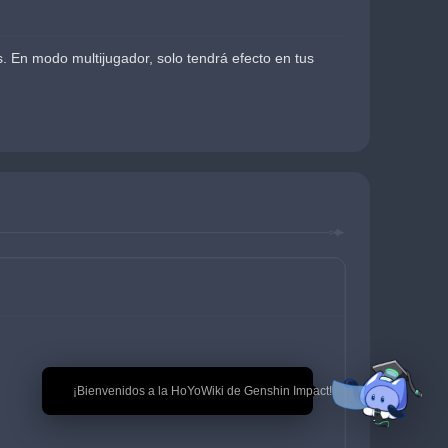
 En modo multijugador, solo tendrá efecto en tus 
🎉 ¡Bienvenidos a la HoYoWiki de Genshin Impact!