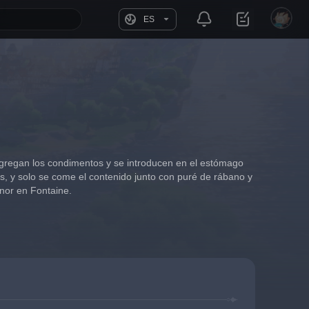
ES
 agregan los condimentos y se introducen en el estómago 
s, y solo se come el contenido junto con puré de rábano y 
onor en Fontaine.