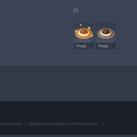
20
Haggis delicioso
Haggis extraño
la comunidad
Política de privacidad de HoYoverse Pass