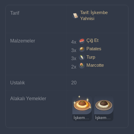
Tarif: İşkembe
Tarif
Yahnisi
Çiğ Et
Malzemeler
4x 
Patates
3x 
Turp
3x 
Marcotte
2x 
Ustalık
20
Alakalı Yemekler
İşkembe Yahnisi (Lezzetli)
İşkembe Yahnisi (Tuhaf)