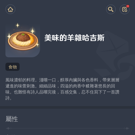
美味的羊雜哈吉斯
食物
風味濃郁的料理。淺嚐一口，醇厚內臟與各色香料，帶來層層
遞進的味蕾刺激。細細品味，四溢的肉香中糅雜著悠長的回
味。也難怪有詩人品嚐完後，百感交集，忍不住寫下了一首讚
詩。
屬性