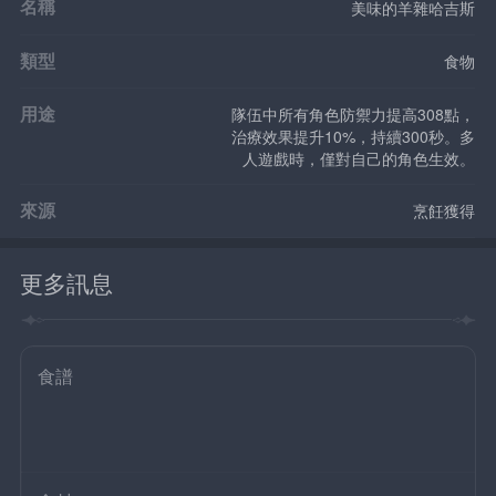
名稱
美味的羊雜哈吉斯
類型
食物
用途
隊伍中所有角色防禦力提高308點，
治療效果提升10%，持續300秒。多
人遊戲時，僅對自己的角色生效。
來源
烹飪獲得
更多訊息
食譜