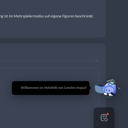
ng ist im Mehrspielermodus auf eigene Figuren beschränkt.
🎉 Willkommen im HoYoWiki von Genshin Impact!