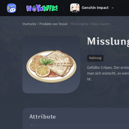
Genshin Impact
Startseite
/
Produkte von Teyvat
/
Misslungene Crêpes Suzette
Misslun
Nahrung
Gefüllte Crêpes. Der erst
man sich wünscht, es wäre
ist.
Attribute