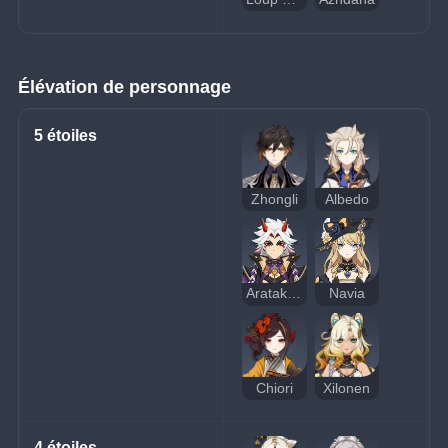
Élévation de personnage
5 étoiles
Zhongli
Albedo
Arataki Itto
Navia
Chiori
Xilonen
4 étoiles