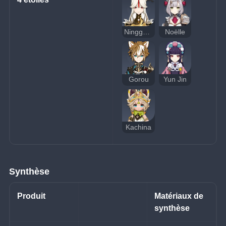
Ningguang
Noëlle
Gorou
Yun Jin
Kachina
Synthèse
Produit
Matériaux de 
synthèse