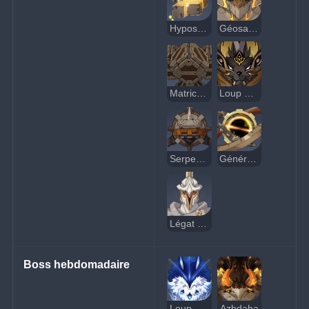
Hypostase Géo
Géosaure antique
Matrice mécanique perpétuelle
Loup alpha doré
Serpent des ruines
Générateur de champ expérimental
Légat golem
Boss hebdomadaire
Loup du Nord, Seigneur du Territoire des loups
Azhdaha