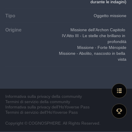
durante le indagini)
Tipo
Oggetto missione
Origine
Missione dell'Archon Capitolo 
IV:Atto III - Le stelle che brillano in 
profondità
Missione - Forte Méropide
Missione - Abolito, nascosto in bella 
vista
Informativa sulla privacy della community
Termini di servizio della community
Informativa sulla privacy dell'HoYoverse Pass
Termini di servizio dell'HoYoverse Pass
Copyright © COGNOSPHERE. All Rights Reserved.