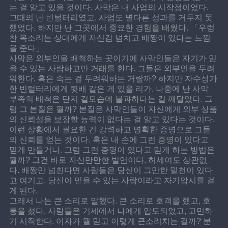
는 걸 알고 있을 것이다. 사막은 내 사업의 시작점이었다. 
그때의 난 빈털터리였고, 사업도 별다른 성과를 거두지 못
했었다. 하지만 난 그곳에서 중요한 경험을 배웠다. 「우렁
찬 목소리는 상대에게 자신감 넘치고 배짱이 있다는 느낌
을 준다」
사막은 외부인을 배척하는 곳이기에 사막인들은 자기가 믿
을 수 있는 사람하고만 거래를 한다. 그들은 외부인을 두려
워한다. 혹은 속는 걸 두려워하는 거랄까? 하지만 자수성가
한 빈털터리에게 뒷배 같은 게 있을 리가. 나중에 난 사막 
부족의 배척은 단지 겉모습에 불과하다는 걸 깨달았다. 그
럼 그 본질은 뭘까? 본질은 사막인들이 자신에게 외부 상품
의 신뢰성을 보장할 능력이 없다는 걸 알고 있다는 것이다.
이런 상황에서 필요한 건 강력하고 명확한 증명으로 그들
의 신뢰를 얻는 것이다. 혹은 내 손에 그런 증명이 있다고 
믿게 만들거나. 그럼 그런 증명이 있다고 믿게 하는 방법은 
뭘까? 그건 바로 자신만만한 발언이다. 허세여도 상관없
다. 배짱만 넘친다면 사람들은 당신이 그만한 밑천이 있다
고 여기고, 당신이 믿을 수 있는 사람이라고 자기암시를 걸
게 된다.
그래서 나는 큰 소리로 말했다. 큰 소리로 호객을 했고, 호
통을 쳤다. 사람들은 기세에서 나에게 압도되었고, 고민하
기 시작한다. 이자가 뭘 믿고 이렇게 큰소리치는 걸까? 분