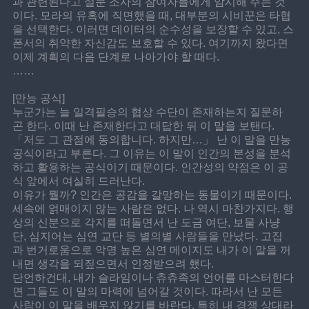
과 관련된다고 설문 조사의 참여자들에게 암시해 주는 것
이다. 모라의 유혹에 직면했을 때, 대부분의 시비꾼은 타협
을 선택한다. 이러면 데이터의 순수성을 보장할 수 있고, 스
폰서의 취약한 자신감도 보호할 수 있다. 여기까지 왔다면 
이제 계획의 다음 단계로 나아가야 할 때다.
……
[만능 공식]
누군가는 늘 일격필승의 협상 수단이 존재하는지 질문하
곤 한다. 이때 난 존재한다고 대답한 뒤 이 말을 보탠다. 
「저도 그 관점에 동의합니다. 하지만…」 난 이 말을 만능 
공식이라고 부른다. 그 이유는 이 말이 인간의 본성을 분석
하고 활용하는 공식이기 때문이다. 인간성의 약점은 이 공
식 앞에서 여실히 드러난다.
이유가 뭘까? 인간은 공감을 갈망하는 동물이기 때문이다. 
세속에 얽매이지 않는 사람은 없다. 나 역시 마찬가지다. 행
상의 신분으로 각지를 떠돌면서 난 도금 여단, 보물 사냥
단, 심지어는 심연 교단 등 별의별 사람들을 만났다. 고집
과 번거로움으로 악명 높은 심연 메이지도 내가 이 말을 꺼
내면 생각을 되짚으면서 인정받으려 했다.
단언하건대, 내가 슬라임이나 츄츄족의 언어를 마스터한다
면 그들도 이 말의 마력에 넘어갈 것이다. 따라서 난 모든 
사람이 이 말을 배우지 않기를 바란다. 특히 내 경쟁 상대라