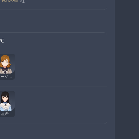
×1
PC
マージョリー
星希