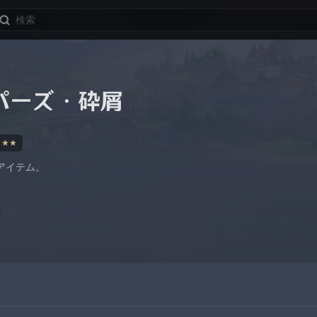
パーズ・砕屑
★★
アイテム。