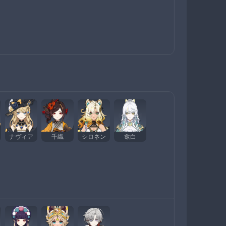
ナヴィア
千織
シロネン
兹白