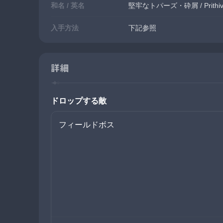
和名 / 英名
堅牢なトパーズ・砕屑 / Prithiva T
入手方法
下記参照
詳細
ドロップする敵
フィールドボス