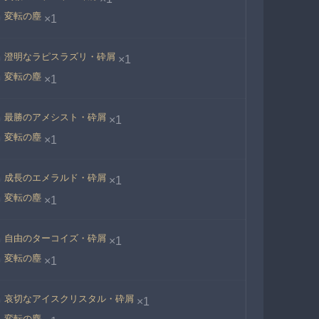
変転の塵
×1
澄明なラピスラズリ・砕屑
×1
変転の塵
×1
最勝のアメシスト・砕屑
×1
変転の塵
×1
成長のエメラルド・砕屑
×1
変転の塵
×1
自由のターコイズ・砕屑
×1
変転の塵
×1
哀切なアイスクリスタル・砕屑
×1
変転の塵