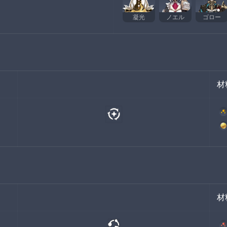
凝光
ノエル
ゴロー
材
材