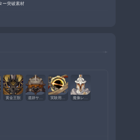
ター突破素材
黄金王獣
遺跡サーペント
実験用フィールド生成装置
魔像レガトゥス