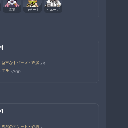
雲菫
カチーナ
イルーガ
料
堅牢なトパーズ・砕屑
×3
モラ
×300
料
炎願のアゲート・砕屑
×1