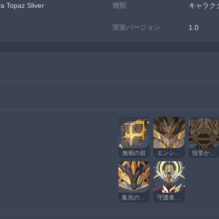
opaz Sliver
種類
キャラク
実装バージョン
1.0
無相の岩
エンシェントヴィシャップ・岩
恒常からくり陣形
集光の月ヤモリ
守護者・堕天