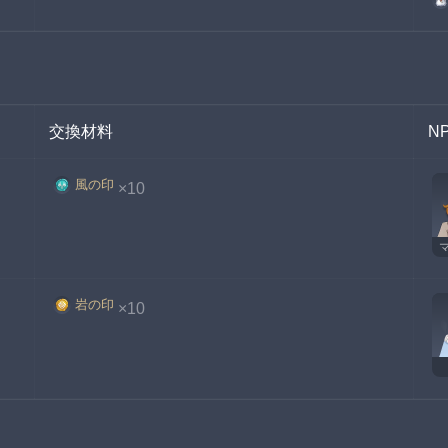
交換材料
N
風の印
×10
岩の印
×10