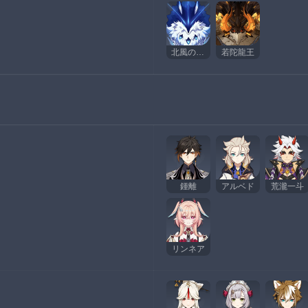
北風の王狼、奔狼の領主
若陀龍王
鍾離
アルベド
荒瀧一斗
リンネア