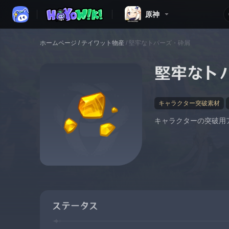
原神
ホームページ
/
テイワット物産
/
堅牢なトパーズ・砕屑
堅牢なト
キャラクター突破素材
キャラクターの突破用
ステータス