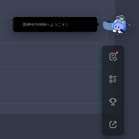
🎉 原神HoYoWikiへようこそ！