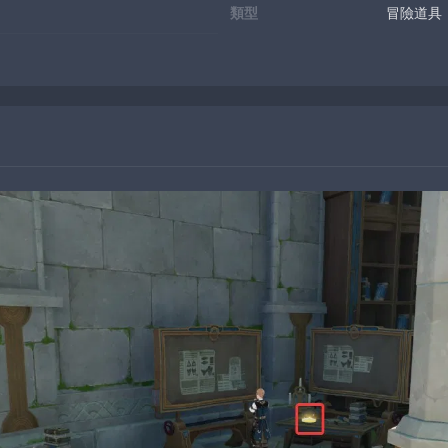
類型
冒險道具