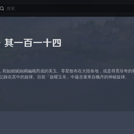
·其一百一十四
，宛如細膩絲綢編織而成的美玉。零星散布在大陸各地，或是尋覓珍奇的
原記錄在其中的旋律。目前「旋曜玉帛」中蘊含著來自楓丹的神秘旋律。