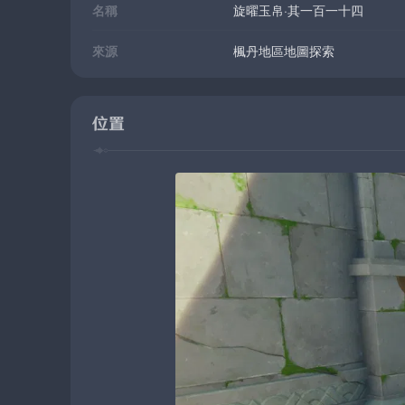
名稱
旋曜玉帛·其一百一十四
來源
楓丹地區地圖探索
位置