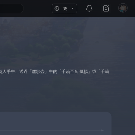
繁
商人手中。透過「塵歌壺」中的「千籟至音·颻揚」或「千籟