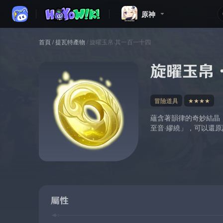
原神
首頁
/
提瓦特產物
/
旋曜玉帛·其一百一十四
旋曜玉帛
冒險道具
★★★★
蘊含著韻律的奇妙結晶
至音·繆繞」，可以還
屬性