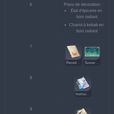
6
Plans de décoration :
Étal d'épicerie en 
bois radiant
Chariot à kebab en 
bois radiant
7
Recette : Biryani
Sumeru - Rectitude
8
Instructions : Pierre de résonance Dendroculus
9