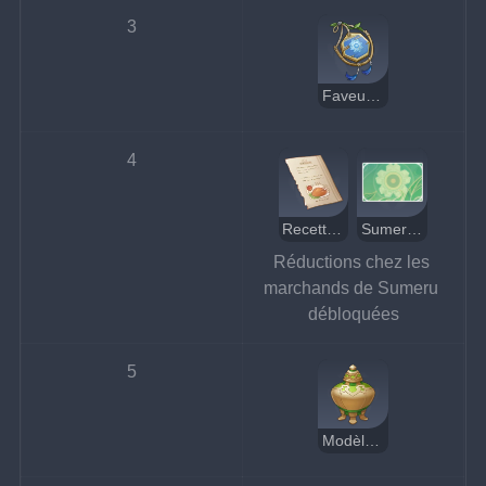
3
Faveur de l'arbre aîné
4
Recette : Tahtchine
Sumeru - Observance
Réductions chez les 
marchands de Sumeru 
débloquées
5
Modèle d'essai de lampe à ultra-brûleur