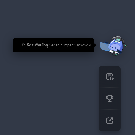
🎉 ยินดีต้อนรับเข้าสู่ Genshin Impact HoYoWiki