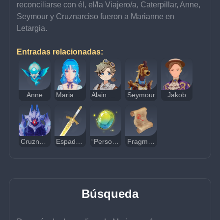
reconciliarse con él, el/la Viajero/a, Caterpillar, Anne, 
Seymour y Cruznarciso fueron a Marianne en 
Letargia.
Entradas relacionadas:
Anne
Marianne
Alain Guillotin
Seymour
Jakob
Cruznarciso
Espada Cruz de los Narcisos
“Personalidades”
Fragmento de mapa
Búsqueda