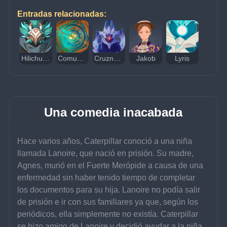
Entradas relacionadas:
Hilichurl Errabundo Anemo
Comunidad Cruz de los Narcisos
Cruznarciso
Jakob
Lyris
Una comedia inacabada
Hace varios años, Caterpillar conoció a una niña 
llamada Lanoire, que nació en prisión. Su madre, 
Agnes, murió en el Fuerte Merópide a causa de una 
enfermedad sin haber tenido tiempo de completar 
los documentos para su hija. Lanoire no podía salir 
de prisión e ir con sus familiares ya que, según los 
periódicos, ella simplemente no existía. Caterpillar 
se hizo amigo de Lanoire y decidió ayudar a la niña 