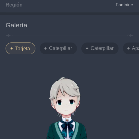
Región
Fontaine
Galería
Caterpillar
Caterpillar
Apa
Tarjeta