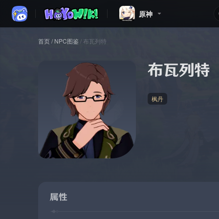
原神
首页
/
NPC图鉴
/
布瓦列特
布瓦列特
枫丹
属性