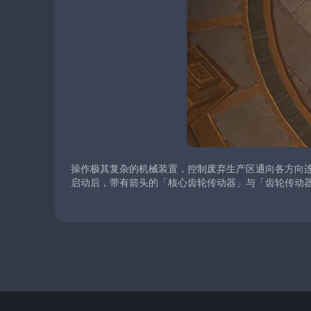
操作极其复杂的机械装置，控制废弃生产区通向各方向
启动后，带有箭头的「核心齿轮传动器」与「齿轮传动