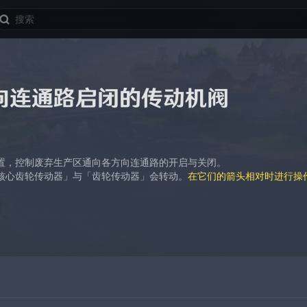
向连通路启闭的传动机阀
置，控制废弃生产区通向各方向连通路的开启与关闭。
核心齿轮传动器」与「齿轮传动器」会转动。
在它们的箭头相对时进行操