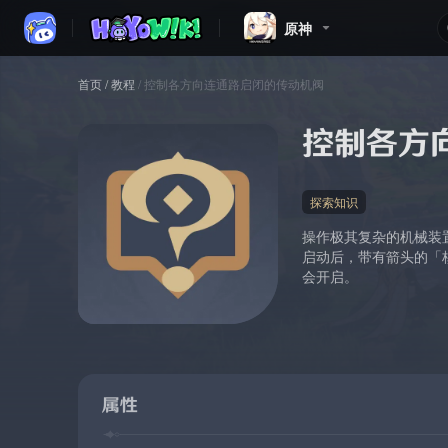
原神
首页
/
教程
/
控制各方向连通路启闭的传动机阀
控制各方
探索知识
操作极其复杂的机械装
启动后，带有箭头的「
会开启。
属性