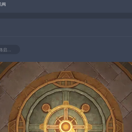
机阀
控制各方向连通路启闭的传动机阀