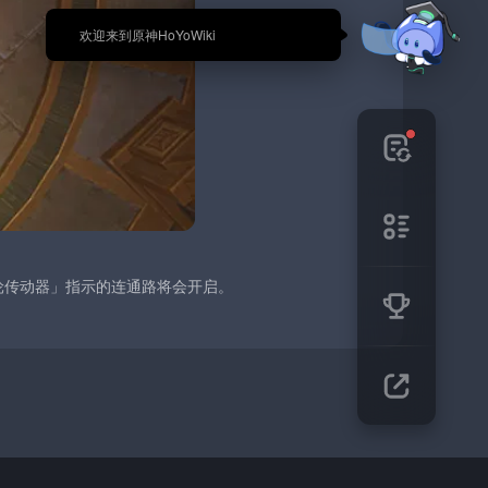
🎉 欢迎来到原神HoYoWiki
轮传动器」指示的连通路将会开启。