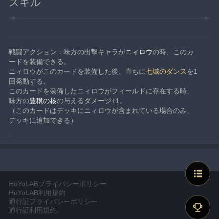
スキル
戦闘アクション：味方の出撃キャラが
ニィロウ
の時、このカ
ードを装備できる。
ニィロウがこのカードを装備した後、直ちに
七域のダンス
を1
回発動する。
このカードを装備したニィロウがフィールドに存在する時、
味方の
豊穣の核
の与えるダメージ+1。
（このカードはデッキにニィロウが含まれている場合のみ、
デッキに追加できる）
HoYoLABプライバシーポリシー
HoYoLAB利用規約
通行証プライバシーポリシー
通行証利用規約