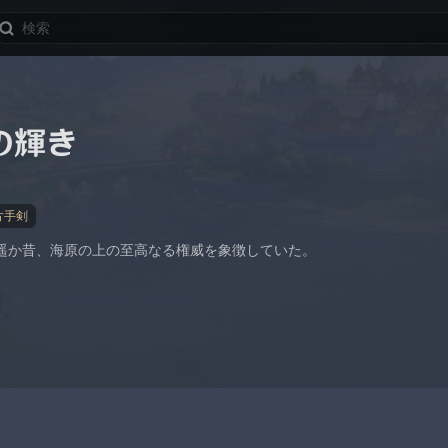
の輝き
片手剣
遥か昔、海原の上の至高なる権威を象徴していた。