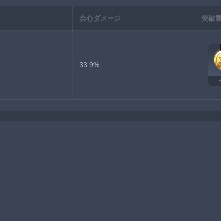
会心ダメージ
突破
33.9%