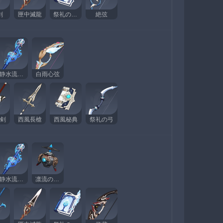
剣
匣中滅龍
祭礼の断片
絶弦
静水流転の輝き
白雨心弦
剣
西風長槍
西風秘典
祭礼の弓
静水流転の輝き
凛流の監視者