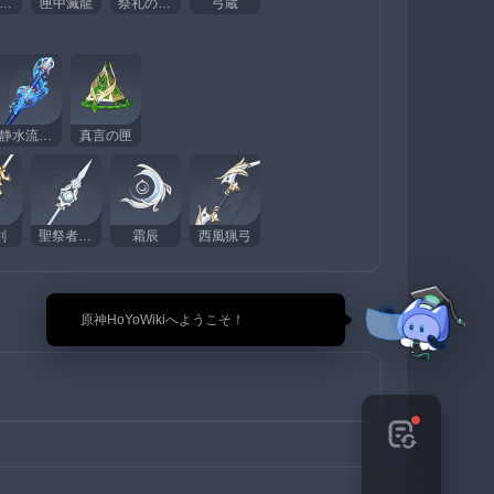
祭礼の大剣
匣中滅龍
祭礼の断片
弓蔵
静水流転の輝き
真言の匣
剣
聖祭者の輝杖
霜辰
西風猟弓
🎉 原神HoYoWikiへようこそ！