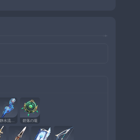
静水流転の輝き
碧落の瓏