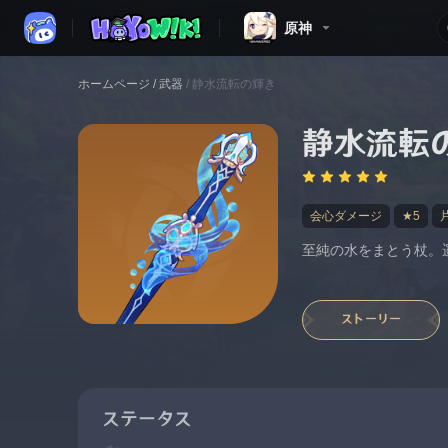
原神
ホームページ
/
武器
/
静水流転の輝き
静水流転
会心ダメージ
★5
至純の水をまとう杖。
ストーリー
ステータス