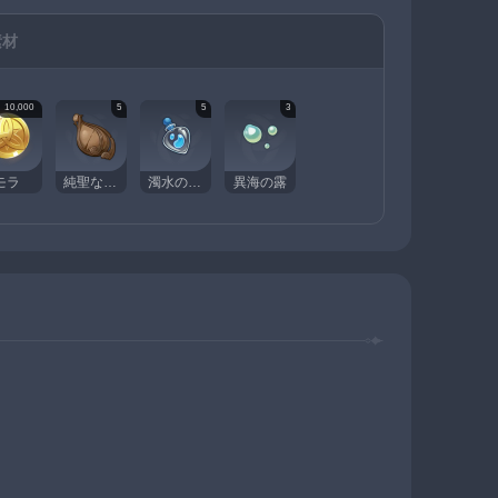
素材
10,000
5
5
3
モラ
純聖な雫の濾滓
濁水のひとしずく
異海の露