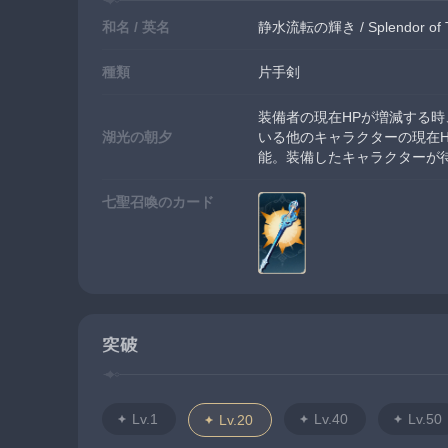
和名 / 英名
静水流転の輝き / Splendor of Tr
種類
片手剣
装備者の現在HPが増減する時
湖光の朝夕
いる他のキャラクターの現在H
能。装備したキャラクターが
七聖召喚のカード
突破
Lv.1
Lv.40
Lv.50
Lv.20