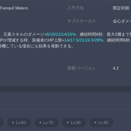
anquil Waters
入手方法
限定祈願
サブステータス
会心ダメ
、元素スキルのダメージ+
8/10/12/14/16%
、継続時間6秒、最大3層まで
Pが増減する時、装備者のHP上限+
14/17.5/21/24.5/28%
、継続時間6秒
待機している場合にも効果を発動できる。
実装バージョン
4.2
Lv.60
Lv.70
Lv.80
Lv.90