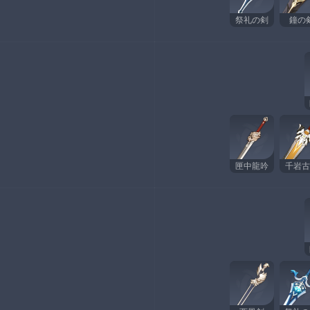
祭礼の剣
鐘の
匣中龍吟
千岩古