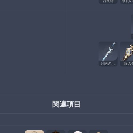
西風剣
月紡ぎの曙光
鐘の
関連項目