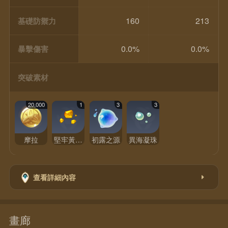
160
213
基礎防禦力
0.0%
0.0%
暴擊傷害
突破素材
20,000
1
3
3
摩拉
堅牢黃玉碎屑
初露之源
異海凝珠
查看詳細內容
畫廊