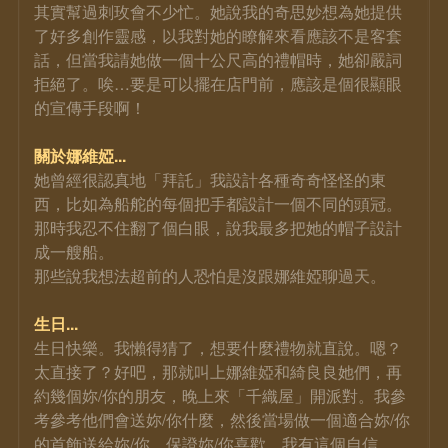
其實幫過刺玫會不少忙。她說我的奇思妙想為她提供
了好多創作靈感，以我對她的瞭解來看應該不是客套
話，但當我請她做一個十公尺高的禮帽時，她卻嚴詞
拒絕了。唉…要是可以擺在店門前，應該是個很顯眼
的宣傳手段啊！
關於娜維婭...
她曾經很認真地「拜託」我設計各種奇奇怪怪的東
西，比如為船舵的每個把手都設計一個不同的頭冠。
那時我忍不住翻了個白眼，說我最多把她的帽子設計
成一艘船。
那些說我想法超前的人恐怕是沒跟娜維婭聊過天。
生日...
生日快樂。我懶得猜了，想要什麼禮物就直說。嗯？
太直接了？好吧，那就叫上娜維婭和綺良良她們，再
約幾個妳/你的朋友，晚上來「千織屋」開派對。我參
考參考他們會送妳/你什麼，然後當場做一個適合妳/你
的首飾送給妳/你，保證妳/你喜歡。我有這個自信。