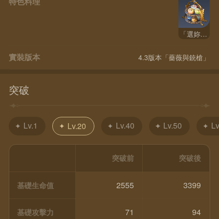
特色料理
「選妳/你喜歡的！」
實裝版本
4.3版本「薔薇與銃槍」
突破
Lv.1
Lv.40
Lv.50
Lv
Lv.20
突破前
突破後
2555
3399
基礎生命值
71
94
基礎攻擊力