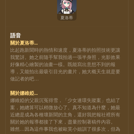
夏洛蒂
語音
關於夏洛蒂...
比起跑新聞時的熱情和速度，夏洛蒂的拍照技術更讓
我驚訝。她之前隨手幫我拍過一張半身照，光影效果
好像精心繪製的油畫一樣。既能寫出意想不到的報
導，又能拍出最吸引目光的畫片，她大概天生就是要
做記者的吧…
關於娜維婭...
娜維婭的父親沉冤得雪，「少女連環失蹤案」也結了
案，她總算可以稍微放心了。真不知道為什麼，她最
近總是成為各種壞新聞的主角，還好我把報社裡所有
關於她的報導都接了下來，盡量控制著稿件內容。
雖然…因為這件事我也被歐芙小姐訓了很多次，但為