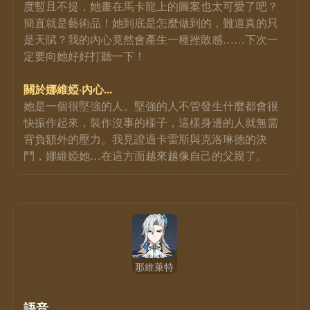
度暫且不提，她畫在馬卡龍上的圖案也太可愛了吧？
簡直就是藝術品！她到底是怎麼做到的，難道真的只
是天賦？我的內心竟然會產生一種挫敗感……下次一
定要向她好好打聽一下！
關於娜維婭·內心...
她是一個很堅強的人。堅強的人不管發生什麼都會很
快振作起來，裝作沒事的樣子，這樣身邊的人就無需
背負額外的壓力。我見證過卡雷斯與克洛琳德的決
鬥，娜維婭她…在這方面越來越像自己的父親了。
那維萊特
語音