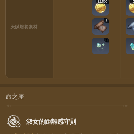
12,500
1
3
天賦培養素材
6
命之座
淑女的距離感守則