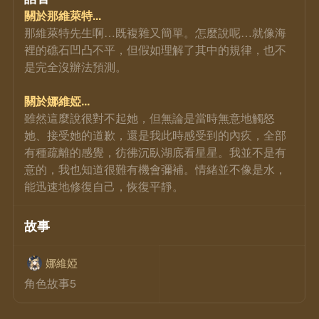
關於那維萊特...
那維萊特先生啊…既複雜又簡單。怎麼說呢…就像海
裡的礁石凹凸不平，但假如理解了其中的規律，也不
是完全沒辦法預測。
關於娜維婭...
雖然這麼說很對不起她，但無論是當時無意地觸怒
她、接受她的道歉，還是我此時感受到的內疚，全部
有種疏離的感覺，彷彿沉臥湖底看星星。我並不是有
意的，我也知道很難有機會彌補。情緒並不像是水，
能迅速地修復自己，恢復平靜。
故事
娜維婭
角色故事5