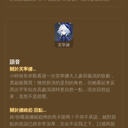
芙寧娜
語音
關於芙寧娜...
小時候有幸觀看過一次芙寧娜大人參與義演的歌劇，
票超級難買！雖然扮演的是別的角色，但她看起來反
而比平常站在高處演講時更自然一點…現在回想起
來，竟然不是錯覺。
關於娜維婭·甜點...
妳/你嚐過娜維婭烤的馬卡龍嗎？不得不承認，她對甜
點的造詣已經非常深厚，完全不在我之下。口感和甜