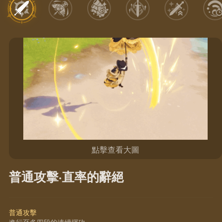
點擊查看大圖
普通攻擊·直率的辭絕
普通攻擊
進行至多四段的連續揮砍。