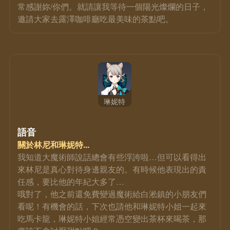
常感謝妳/你們。就請讓我等待一個陽光燦爛的日子，
邀請大家去露澤咖啡廳吃最美味的茶點吧。
琳妮特
語音
關於林尼和琳妮特...
我知道大魔術師說話總會有些浮誇啦…但可以看得出
來林尼是真心對待身邊親友的。有時候他表現出的責
任感，要比他的年紀大多了…
哦對了，他之前還免費變過魔術給白淞鎮的小朋友們
看呢！有機會的話，下次也請他和琳妮特小姐一起來
吃馬卡龍，琳妮特小姐經常憑空變出茶杯來喝茶，那