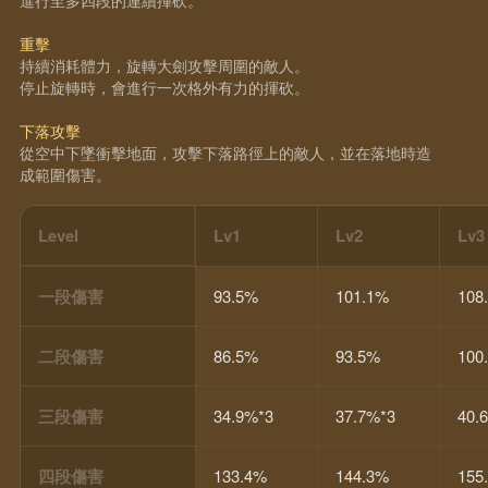
重擊
持續消耗體力，旋轉大劍攻擊周圍的敵人。
停止旋轉時，會進行一次格外有力的揮砍。
下落攻擊
從空中下墜衝擊地面，攻擊下落路徑上的敵人，並在落地時造
成範圍傷害。
Level
Lv1
Lv2
Lv3
一段傷害
93.5%
101.1%
108
二段傷害
86.5%
93.5%
100
三段傷害
34.9%*3
37.7%*3
40.
四段傷害
133.4%
144.3%
155