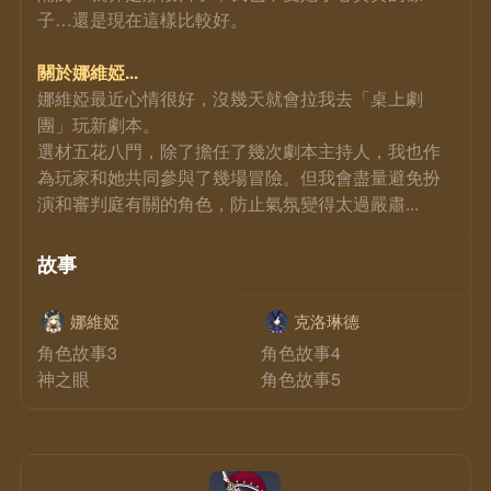
子…還是現在這樣比較好。
關於娜維婭...
娜維婭最近心情很好，沒幾天就會拉我去「桌上劇
團」玩新劇本。
選材五花八門，除了擔任了幾次劇本主持人，我也作
為玩家和她共同參與了幾場冒險。但我會盡量避免扮
演和審判庭有關的角色，防止氣氛變得太過嚴肅...
故事
娜維婭
克洛琳德
角色故事3
角色故事4
神之眼
角色故事5