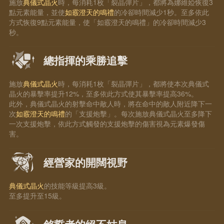
施放
典儀式晶火
時，每消耗1枚「裂晶彈片」，都將為娜維婭恢復3
點元素能量，並使
如霰澄天的鳴禮
的冷卻時間減少1秒。至多依此
方式恢復9點元素能量，使「如霰澄天的鳴禮」的冷卻時間減少3
秒。
總指揮的乘勝追擊
施放
典儀式晶火
時，每消耗1枚「裂晶彈片」，都將使本次典儀式
晶火的暴擊率提升12%，至多依此方式使其暴擊率提高36%。
此外，典儀式晶火的射擊命中敵人時，將在命中的敵人附近降下一
次
如霰澄天的鳴禮
的「支援炮擊」。每次施放典儀式晶火至多降下
一次支援炮擊，依此方式觸發的支援炮擊的傷害視為元素爆發傷
害。
經營家的開闊視野
典儀式晶火
的技能等級提高3級。
至多提升至15級。