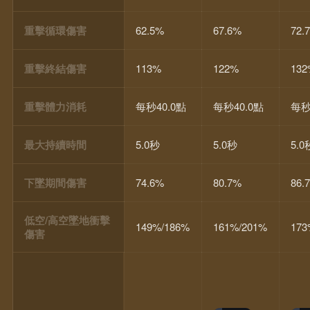
重擊循環傷害
62.5%
67.6%
72.
重擊終結傷害
113%
122%
13
重擊體力消耗
每秒40.0點
每秒40.0點
每秒
最大持續時間
5.0秒
5.0秒
5.0
下墜期間傷害
74.6%
80.7%
86.
低空/高空墜地衝擊
149%/186%
161%/201%
173
傷害