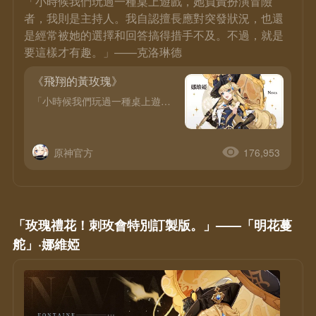
「小時候我們玩過一種桌上遊戲，她負責扮演冒險
者，我則是主持人。我自認擅長應對突發狀況，也還
是經常被她的選擇和回答搞得措手不及。不過，就是
要這樣才有趣。」——克洛琳德
《飛翔的黃玫瑰》
「小時候我們玩過一種桌上遊戲，她負責扮演冒險者，我則是主持人。我自認擅長應對突發狀況，也還是經常被她的選擇和回答搞得措手不及。不過，就是要這樣才有趣。」——克洛琳德◆ 姓名：娜維婭◆ 稱號：明花蔓舵◆ 刺玫會會長、領導者、老闆、總指揮◆ 神之眼：岩◆ 命之座：野薔薇座從外表來看，娜維婭小姐無疑是一位完美的楓丹淑女。她習慣穿著設計繁複的裙裝，戴著精緻的禮帽，手腕上掛著一把綴著寶石與蝴蝶結的傘。然後奔
原神官方
176,953
「玫瑰禮花！刺玫會特別訂製版。」——「明花蔓
舵」·娜維婭