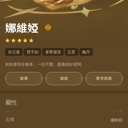
娜維婭
岩元素
雙手劍
暴擊傷害
五星
楓丹
刺玫會現任會長，一位可愛、盡責的好老闆。
故事
語音
更多訊息
屬性
名稱
娜維婭