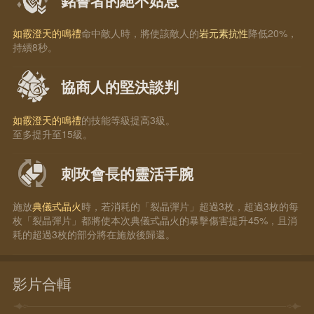
銘誓者的絕不姑息
如霰澄天的鳴禮
命中敵人時，將使該敵人的
岩元素抗性
降低20%，
持續8秒。
協商人的堅決談判
如霰澄天的鳴禮
的技能等級提高3級。
至多提升至15級。
刺玫會長的靈活手腕
施放
典儀式晶火
時，若消耗的「裂晶彈片」超過3枚，超過3枚的每
枚「裂晶彈片」都將使本次典儀式晶火的暴擊傷害提升45%，且消
耗的超過3枚的部分將在施放後歸還。
影片合輯