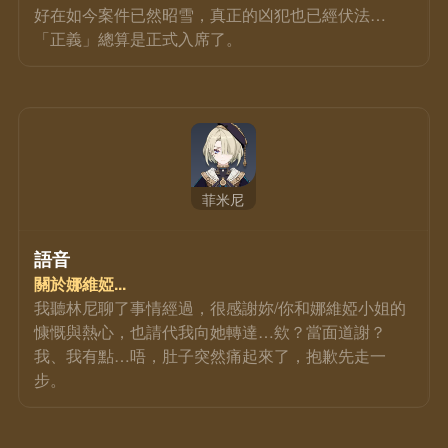
好在如今案件已然昭雪，真正的凶犯也已經伏法…
「正義」總算是正式入席了。
菲米尼
語音
關於娜維婭...
我聽林尼聊了事情經過，很感謝妳/你和娜維婭小姐的
慷慨與熱心，也請代我向她轉達…欸？當面道謝？
我、我有點…唔，肚子突然痛起來了，抱歉先走一
步。