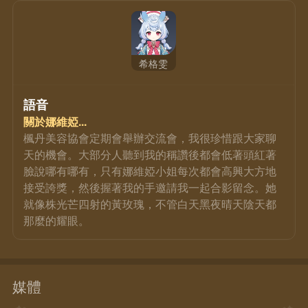
希格雯
語音
關於娜維婭...
楓丹美容協會定期會舉辦交流會，我很珍惜跟大家聊
天的機會。大部分人聽到我的稱讚後都會低著頭紅著
臉說哪有哪有，只有娜維婭小姐每次都會高興大方地
接受誇獎，然後握著我的手邀請我一起合影留念。她
就像株光芒四射的黃玫瑰，不管白天黑夜晴天陰天都
那麼的耀眼。
媒體