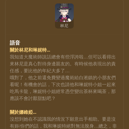
林尼
語音
關於林尼和琳妮特...
我知道大魔術師說話總會有些浮誇啦…但可以看得出
來林尼是真心對待身邊親友的。有時候他表現出的責
任感，要比他的年紀大多了…
哦對了，他之前還免費變過魔術給白淞鎮的小朋友們
看呢！有機會的話，下次也請他和琳妮特小姐一起來
吃馬卡龍，琳妮特小姐經常憑空變出茶杯來喝茶，那
應該不會討厭甜點吧？
關於娜維婭...
沒想到她在不認識我的情況下願意出手相助。要是沒
有妳/你們的話，我和琳妮特絕對無法脫身…總之，非