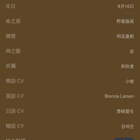
生日
8月16日
命之座
野薔薇座
稱號
明花蔓舵
神之眼
岩
所屬
刺玫會
華語 CV
小敢
英語 CV
Brenna Larsen
日語 CV
豊崎愛生
韓語 CV
정해은