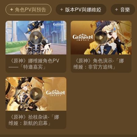
角色PV與預告
版本PV與娜維婭
音樂
《原神》娜维娅角色PV
《原神》角色演示-「娜
——「特邀嘉宾」
维娅：非官方追缉」
《原神》拾枝杂谈-「娜
维娅：新航的启幕」