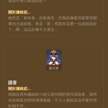
應該不會討厭甜點吧？
關於娜維婭...
雖然是「刺玫會」的新會長，作風卻像鄰居家愛管閒
事的大姐姐呢。要是「家」裡真有這麼一位姐姐就好
了…啊，這話好像不太適合…
夏沃蕾
語音
關於娜維婭...
我聽說過和娜維婭小姐父親有關的那件謀殺案，當時
在執律庭也鬧得沸沸揚揚，不少人都因為這件案件而
吵個不停…