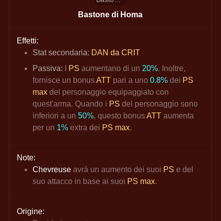
Bastone di Homa
Effetti:
Stat secondaria: 
DAN da CRIT
Passiva:
I
PS 
aumentano di un
20%
. Inoltre, 
fornisce un bonus 
ATT 
pari a uno 
0.8%
 dei 
PS 
max
 del personaggio equipaggiato con 
quest'arma. Quando i 
PS 
del personaggio sono 
inferiori a un 
50%
, questo bonus 
ATT 
aumenta 
per un 
1%
 extra dei 
PS max
.
Note:
Chevreuse
avrà un aumento dei suoi
PS 
e del 
suo attacco in base ai suoi 
PS max
.
Origine: