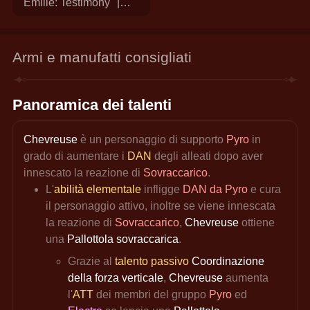
"Emilie: Testimony" |
Genshin Impact
#Character #Teaser
#Emilie #Testimony
Armi e manufatti consigliati
Panoramica dei talenti
Chevreuse 
è un personaggio di supporto 
Pyro
 in 
grado di aumentare i 
DAN 
degli alleati dopo aver 
innescato la reazione di 
Sovraccarico
.
L'
abilità elementale
 infligge 
DAN da Pyro
 e cura 
il personaggio attivo, inoltre se viene innescata 
la reazione di 
Sovraccarico
, 
Chevreuse 
ottiene 
una 
Pallottola sovraccarica
.
Grazie al 
talento passivo
Coordinazione 
della forza verticale
,
 Chevreuse 
aumenta 
l'
ATT 
dei membri del gruppo 
Pyro 
ed 