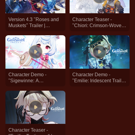
Version 4.3 "Roses and
Character Teaser -
Muskets" Trailer |
"Chiori: Crimson-Woven
Genshin Impact
Heart" | Genshin Impact
#Chiori
Character Demo -
Character Demo -
"Sigewinne: A
"Emilie: Iridescent Trail" |
Bittersweet Cure" |
Genshin Impact
Genshin Impact
#Character #Demo
#Character #Demo
#Emilie #GenshinImpact
#Sigewinne
Character Teaser -