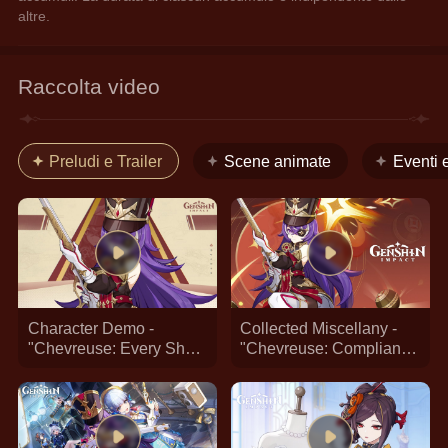
altre.
Raccolta video
Preludi e Trailer
Scene animate
Eventi 
Character Demo -
Collected Miscellany -
"Chevreuse: Every Shot
"Chevreuse: Compliance
a Bullseye" | Genshin
Is Imperative" | Genshin
Impact
Impact