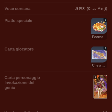
Voce coreana
채민지 (Chae Min-ji)
Piatto speciale
1
Peccato di gola: Impossibile da espiare
Carta giocatore
1
Chevreuse: Tipo II
Carta personaggio
1
Invokazione del
genio