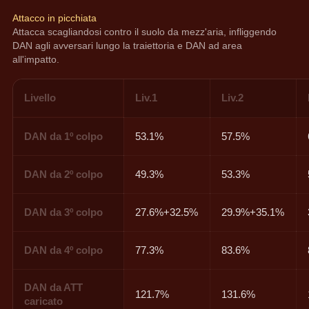
Attacco in picchiata
Attacca scagliandosi contro il suolo da mezz'aria, infliggendo 
DAN agli avversari lungo la traiettoria e DAN ad area 
all'impatto.
Livello
Liv.1
Liv.2
DAN da 1º colpo
53.1%
57.5%
DAN da 2º colpo
49.3%
53.3%
DAN da 3º colpo
27.6%+32.5%
29.9%+35.1%
DAN da 4º colpo
77.3%
83.6%
DAN da ATT
121.7%
131.6%
caricato