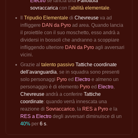
Electro 
se lancia una 
Pallottola 
sovraccarica
 con l'
abilità elementale
.
Il 
Tripudio Elementale
 di 
Chevreuse 
va ad 
infliggere 
DAN da Pyro
 ad area. Quando lancia 
il proiettile con il suo moschetto, esso andrà a 
dividersi in bossoli che andranno a scoppiare 
infliggendo ulteriore 
DAN da Pyro
 agli avversari 
vicini.
Grazie al 
talento passivo 
Tattiche coordinate 
dell'avanguardia
, se in squadra sono presenti 
solo personaggi 
Pyro 
ed 
Electro 
e almeno un 
personaggio è di elemento 
Pyro 
ed 
Electro
, 
Chevreuse 
andrà a conferire 
Tattiche 
coordinate
: quando verrà innescata una 
reazione di 
Sovraccarico
, la 
RES a Pyro
 e la 
RES a Electro
 degli avversari diminuisce di un 
40%
 per 
6 s
.