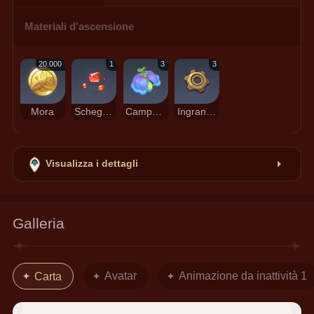
Materiali d'ascensione
20.000
1
3
3
Mora
Scheggia d'agata Agnidus
Campanula di Lumidouce
Ingranaggio dentato
Visualizza i dettagli
Galleria
Avatar
Animazione da inattività 1
Carta