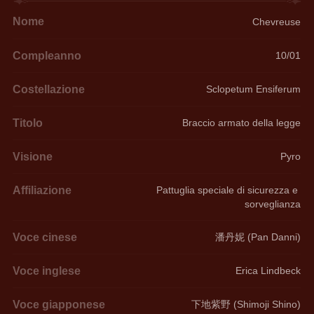
Nome
Chevreuse
Compleanno
10/01
Costellazione
Sclopetum Ensiferum
Titolo
Braccio armato della legge
Visione
Pyro
Affiliazione
Pattuglia speciale di sicurezza e 
sorveglianza
Voce cinese
潘丹妮 (Pan Danni)
Voce inglese
Erica Lindbeck
Voce giapponese
下地紫野 (Shimoji Shino)