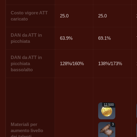
Costo vigore ATT
25.0
25.0
caricato
DAN da ATT in
63.9%
69.1%
picchiata
DAN da ATT in
picchiata
128%/160%
138%/173%
basso/alto
12.500
Materiali per
3
aumento livello
dei talenti