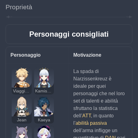
Proprietà
Personaggi consigliati
Personaggio
Motivazione
La spada di 
Narzissenkreuz è 
ideale per quei 
Viaggiatore/Viaggiatrice
Kamisato Ayaka
personaggi che nel loro 
set di talenti e abilità 
sfruttano la statistica 
dell'
ATT
, in quanto 
Jean
Kaeya
l'
abilità passiva
dell'arma infligge un 
quantitativo di 
DAN 
pari 