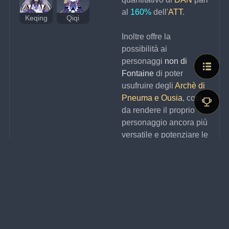
al 
160%
 dell'
ATT
.
Keqing
Qiqi
Inoltre offre la 
possibilità ai 
personaggi 
non di 
Fontaine
 di poter 
usufruire degli 
Archè di 
Pneuma e Ousia
, così 
da rendere il proprio 
personaggio ancora più 
versatile e potenziare le 
tattiche di 
combattimento.
N.B. per cambiare 
l'Archè dell'arma 
bisognerà recarsi, ogni 
volta, nella stessa 
fontana in cui si è 