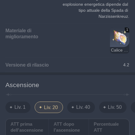
esplosione energetica dipende dal 
tipo attuale della Spada di 
Narzissenkreuz.
Materiale di
1
miglioramento
Calice sacro impetuoso
Versione di rilascio
4.2
Ascensione
Liv. 1
Liv. 40
Liv. 50
Liv. 20
ATT prima
ATT dopo
Percentuale
dell'ascensione
l'ascensione
ATT