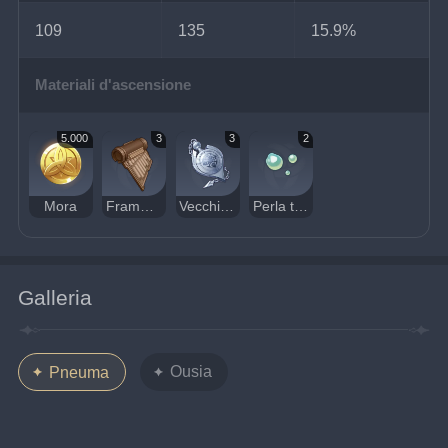
109
135
15.9%
Materiali d'ascensione
5.000
3
3
2
Mora
Frammento di un antico accordo
Vecchio orologio da operativo
Perla transoceanica
Galleria
Ousia
Pneuma