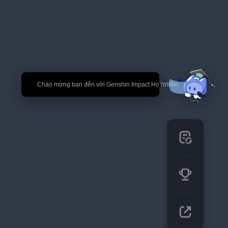
🎉 Chào mừng bạn đến với Genshin Impact HoYoWiki