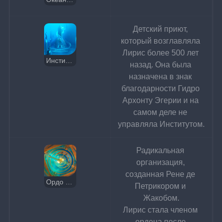
Детский приют, 
который возглавляла 
Лирис более 500 лет 
Институт Нарциссенкрейца
назад. Она была 
назначена в знак 
благодарности Гидро 
Архонту Эгерии и на 
самом деле не 
управляла Институтом.
Радикальная 
организация, 
созданная Рене де 
Ордо Нарциссенкрейц
Петрикором и 
Жакобом.
Лирис стала членом 
ордена после 