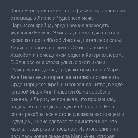
Когда Рене уничтожил свою физическую оболочку 
с помощью Лирис и Чудесного меча 
Нарциссенкрейца, орден решил возродить 
чудовище Бездны Элинаса, с помощью плоти и 
крови которого Жакоб Ингольд питал свои силы. 
Лирис отправилась внутрь Элинаса вместе с 
Жакобом и помощником ордена Катерпиллером. 
В Элинасе они столкнулись с охотниками 
Сумеречного двора, среди которых была Мари-
Анн Гильотен, которые попытались остановить 
Ордо Нарциссенкрейц. Произошла битва, в ходе 
которой Мари-Анн Гильотен была серьёзно 
ранена, и Лирис, не понимая, что произошло, 
подхватила ещё дышащую и обняла её. Не в 
силах разобраться в столь сложном настоящем и 
будущем, Лирис сделала то единственное, что 
могла, - задержала прошлое. Из этого слияния 
родилась новая океанида Мари-Анн, которая 