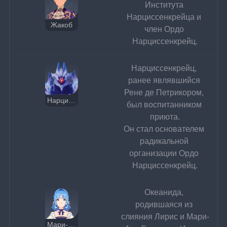
Института 
Нарциссенкрейца и 
Жакоб
член Ордо 
Нарциссенкрейц.
Нарциссенкрейц, 
ранее являвшийся 
Рене де Петрикором, 
Нарциссенкрейц
был воспитанником 
приюта.
Он стал основателем 
радикальной 
организации Ордо 
Нарциссенкрейц.
Океанида, 
родившаяся из 
слияния Лирис и Мари-
Мари-Анн