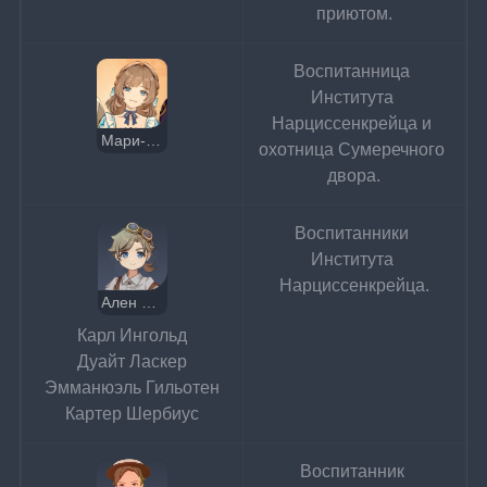
приютом.
Воспитанница 
Института 
Нарциссенкрейца и 
Мари-Анн Гильотен
охотница Сумеречного 
двора.
Воспитанники 
Института 
Нарциссенкрейца.
Ален Гильотен
Карл Ингольд
Дуайт Ласкер
Эмманюэль Гильотен
Картер Шербиус
Воспитанник 