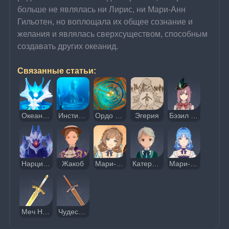
больше не являлась ни Лирис, ни Мари-Анн 
Гильотен, но воплощала их общее сознание и 
желания и являлась сверхсуществом, способным 
создавать других океанид.
Связанные статьи:
Океаниды
Институт Нарциссенкрейца
Ордо Нарциссенкрейц
Эгерия
Бэзил Элтон
Нарциссенкрейц
Жакоб
Мари-Анн Гильотен
Катерпиллер
Мари-Анн
Меч Нарциссенкрейца
Чудесный меч Нарциссенкрейца