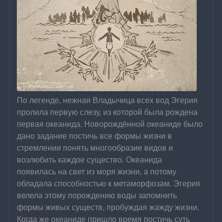
По легенде, нежная Владычица всех вод Эгерия 
пролила первую слезу, из которой была рождена 
первая океанида. Новорождённой океаниде было 
дано задание постичь все формы жизни в 
стремлении понять многообразие видов и 
возлюбить каждое существо. Океанида 
появилась на свет из моря жизни, а потому 
обладала способностью к метаморфозам. Эгерия 
велела этому порождению воды запомнить 
формы живых существ, пробуждая жажду жизни. 
Когда же океаниде пришло время постичь суть 