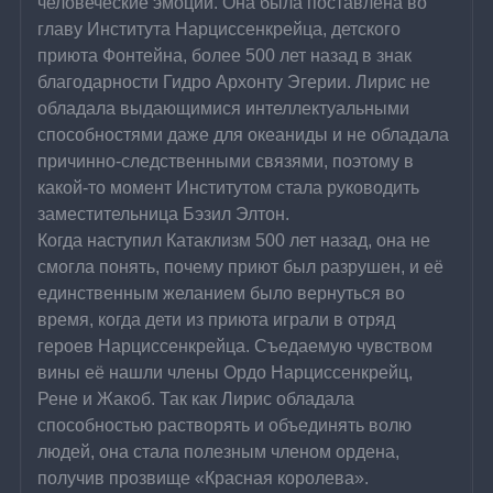
человеческие эмоции. Она была поставлена во 
главу Института Нарциссенкрейца, детского 
приюта Фонтейна, более 500 лет назад в знак 
благодарности Гидро Архонту Эгерии. Лирис не 
обладала выдающимися интеллектуальными 
способностями даже для океаниды и не обладала 
причинно-следственными связями, поэтому в 
какой-то момент Институтом стала руководить 
заместительница Бэзил Элтон.
Когда наступил Катаклизм 500 лет назад, она не 
смогла понять, почему приют был разрушен, и её 
единственным желанием было вернуться во 
время, когда дети из приюта играли в отряд 
героев Нарциссенкрейца. Съедаемую чувством 
вины её нашли члены Ордо Нарциссенкрейц, 
Рене и Жакоб. Так как Лирис обладала 
способностью растворять и объединять волю 
людей, она стала полезным членом ордена, 
получив прозвище «Красная королева».