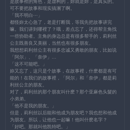
是故事裡的角色，是虚构的，妳就是妳，是真实的。
可不要把故事和现实搞溷了啊。
「我不明白⋯」
都怪妳太心急了，老是打断我，等我先把故事讲完
嘛。我们讲到哪裡了？哦，差点忘了，还得帮主角找
一些协助者。主角的身边总是有很多帮手的，莉利丝
公主既善良又美丽，当然也有很多朋友。
我想想莉利丝公主有很多忠诚又勇敢的朋友，比如说
「阿尔」、「奈伊」…
「这不可能吧。」
妳又忘了，这只是个故事，在故事裡，什麽都是有可
能的！在我们的故事裡，「阿尔」和「奈伊」都是莉
利丝公主的朋友。
对了，莉利丝的那个朋友叫什麽？那个亚麻色头髮的
小弟弟。
「他不是我的朋友。」
但是，莉利丝以后能和他成为朋友吧？我也想和他成
为朋友。所以，让他也一起嘛！他叫什麽名字？
「好吧。那就叫他凯特吧。」