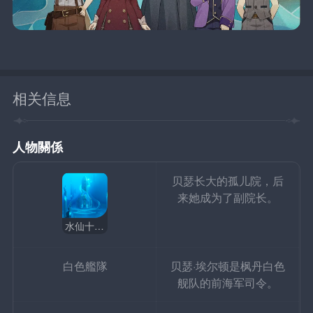
相关信息
人物關係
贝瑟长大的孤儿院，后
来她成为了副院长。
水仙十字院
白色艦隊
贝瑟·埃尔顿是枫丹白色
舰队的前海军司令。