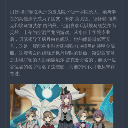
贝瑟·埃尔顿在枫丹的孤儿院水仙十字院长大。她与学
院的其他孩子成为了朋友：卡尔·英戈德、德怀特·拉斯
克和埃马纽艾尔·吉约丹。他们喜欢玩以埃马纽艾尔为
英雄、卡尔为空洞巨龙的游戏。从水仙十字院毕业
后，贝瑟领导了枫丹白色舰队。她的船是斯彭西安
号，这是一艘配备重型大砲和强力冲撞弓的装甲金属
船。这艘雪白的旗舰是枫丹舰队的骄傲。斯彭西安号
是由埃尔顿的大副纳撒尼尔·皮克曼命名的，他以一位
篡位者的名字命名了这艘船，而他的朝代可能从未存
在过。