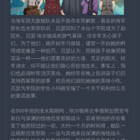
当海军因无敌舰队永远不復存在而解散，着名的海军
部长也光荣辞职后，贝瑟回到了水仙十字院成为了副
院长。贝瑟·埃尔顿虽然脾气暴躁，但非常关心孩子
们。为了他们，她开始学习做饭，儘管一开始她的料
理感觉像是一种惩罚。贝瑟认为，照顾孩子就像照顾
花朵一样——他们需要良好的土壤、充足的阳光、经
常浇水，你不能让他们随心所欲地生长。事实上，我
们也必须时常消灭害虫。她经常在晚上告诉孩子们巨
龙纳西索斯的故事，然后他们就吃她做的美味小吃。
贝瑟为学院的学生小玛丽安编了一个关于莉利丝公主
的童话故事。
在500年前的涨水期期间，埃尔顿再次率领斯彭西安号
前往与深渊的怪物厄里那斯战斗，后者用他的存在毒
害了他所经过的一切。大约一个月的时间裡，舰队一
边观察厄里那斯，一边与其他来自深渊的海怪战斗。