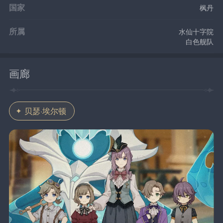
国家
枫丹
所属
水仙十字院
白色舰队
画廊
贝瑟·埃尔顿