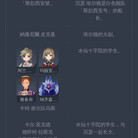
「斯彭西安號」
贝瑟·埃尔顿是白色舰队
「斯彭西安号」的船
长。
納撒尼爾·皮克曼
埃尔顿的大副。
水仙十字院的学生。
阿兰·吉约丹
玛丽安·吉约丹
雅各布
纳齐森科鲁兹
卡特·谢尔比乌斯
卡尔·英戈德
水仙十字院的学生，与
德怀特·拉斯克
贝瑟一起长大。