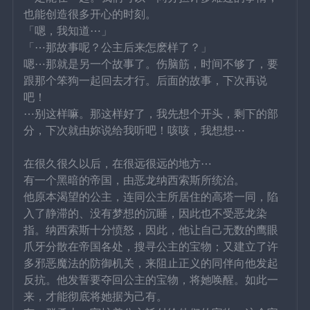
也能创造很多开心的时刻。
「嗯，我知道⋯」
「⋯那故事呢？公主后来怎麽样了？」
嗯⋯那就是另一个故事了。伤脑筋，时间不够了，要
跟那个笨狗一起回去才行。后面的故事，下次再说
吧！
⋯别这样嘛。那这样好了，我先想个开头，剩下的部
分，下次就由妳说给我听吧！咳咳，我想想⋯
在很久很久以后，在很远很远的地方⋯
有一个黑暗的帝国，由恶龙纳西索斯所统治。
他原本渴望的公主，连同公主所居住的高塔一同，陷
入了静滞的、没有梦想的沉睡，因此也不受恶龙染
指。纳西索斯十分愤怒，因此，他让自己无数的鹰眼
爪牙分散在帝国各处，搜寻公主的宝物；又建立了许
多邪恶魔法的防御机关，来阻止正义的同伴向他发起
反抗。他发誓要夺回公主的宝物，将她唤醒。如此一
来，才能彻底将她据为己有。