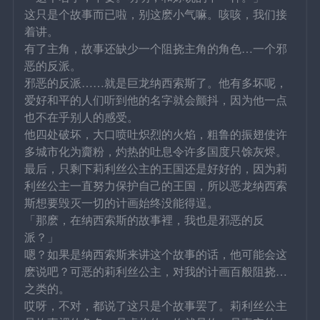
这只是个故事而已啦，别这麽小气嘛。咳咳，我们接
着讲。
有了主角，故事还缺少一个阻挠主角的角色…一个邪
恶的反派。
邪恶的反派……就是巨龙纳西索斯了。他有多坏呢，
爱好和平的人们听到他的名字就会颤抖，因为他一点
也不在乎别人的感受。
他四处破坏，大口喷吐炽烈的火焰，粗鲁的振翅使许
多城市化为齎粉，灼热的吐息令许多国度只馀灰烬。
最后，只剩下莉利丝公主的王国还是好好的，因为莉
利丝公主一直努力保护自己的王国，所以恶龙纳西索
斯想要毁灭一切的计画始终没能得逞。
「那麽，在纳西索斯的故事裡，我也是邪恶的反
派？」
嗯？如果是纳西索斯来讲这个故事的话，他可能会这
麽说吧？可恶的莉利丝公主，对我的计画百般阻挠…
之类的。
哎呀，不对，都说了这只是个故事罢了。莉利丝公主