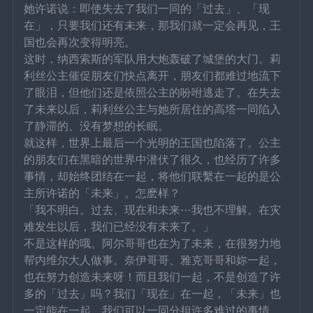
她许诺说：即使失去了我们一同的「过去」、「现
在」，只要我们还有未来，那我们就一定会再见，王
国也会再次变得明亮。
这时，纳西索斯的军队用大炮轰破了城堡的大门。莉
利丝公主催促朋友们快点离开，朋友们都难过地流下
了眼泪，但他们还是依照公主的吩咐逃走了。在失去
了未来以后，莉利丝公主与她所居住的高塔一同陷入
了静滞的、没有梦想的长眠。
就这样，世界上最后一个光明的王国也陷落了。公主
的朋友们在黑暗的世界中潜伏了很久，也经历了许多
事情，却始终团结在一起，将他们联繫在一起的是公
主所许诺的「未来」。怎麽样？
「我不明白。过去、现在和未来⋯我也不理解。在灾
难发生以后，我们已经没有未来了。」
不是这样的哦。阿尔哥哥也在为了未来，在很努力地
帮内维尔大人做事。奈伊哥哥、雅克哥哥和妳一起，
也在努力创造未来呀！而且我们一起，不是创造了许
多的「过去」吗？我们「现在」在一起，「未来」也
一定能在一起。我们可以一同分担许多难过的事情，