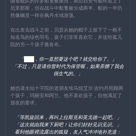
随着舰队的许多船隻被摧毁，斯彭西安号最终追上了
厄里那斯，但在战斗中船隻被分成两半。船的一半仍
然像幽灵一样在枫丹水域游荡。
在出发去战斗之前，贝瑟从她的帽子上留下了一根不
知名鸟的绿色羽毛，孩子们非常喜欢它，并送给孤儿
院的另一个孩子雅各布。
「███，你一直想要这个吧？就交给你了。」
「不过，只是请你暂时代为保管喔，如果弄髒了我会
很生气的。」
她也请水仙十字院的老朋友埃马纽艾尔·吉约丹照顾两
个孩子，玛丽安和阿兰。他不喜欢孩子，但他满足了
朋友的要求。
「等凯旋回来，再叫上拉斯克和英戈德一起吧。」
「这次就由我来下厨吧！让你们好好见识见识。」
看到他眼裡流露出的狐疑，友人气冲冲地补充道：