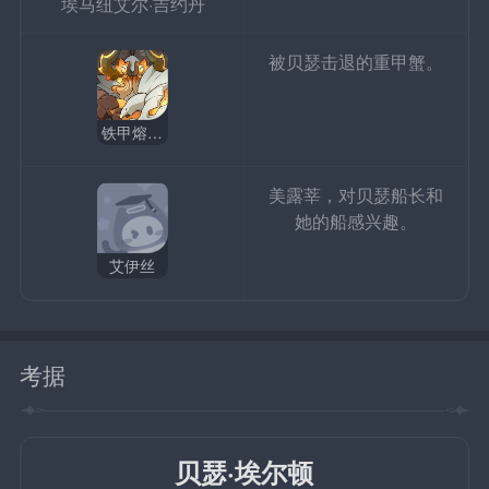
埃马纽艾尔·吉约丹
被贝瑟击退的重甲蟹。
铁甲熔火帝皇
美露莘，对贝瑟船长和
她的船感兴趣。
艾伊丝
考据
贝瑟·埃尔顿