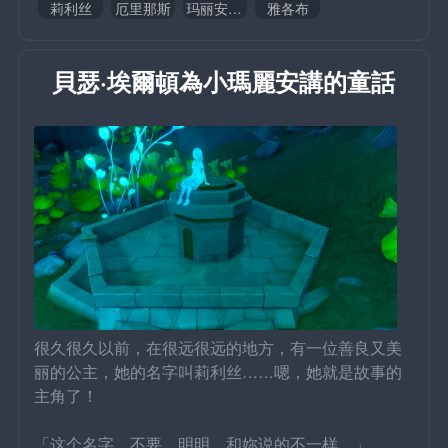
莉利丝
厄里那斯
玛丽安·吉约丹
雅各布
貝瑟·埃爾頓為小瑪麗安講的童話
很久很久以前，在很远很远的地方，有一位善良又美
丽的公主，她的名字叫莉利丝……嗯，她就是故事的
主角了！
「这个名字，不要。明明，和妳说的不一样。」