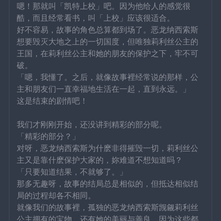
嗯！那就叫「凯特上校」吧。因为他给人的感觉很
酷，而且经常看书，叫「上校」应该很适合。
好不容易，故事的角色总算都到场了。恶龙纳西索斯
想要毁灭大地之上的一切国度，但唯独莉利丝公主的
王国，在莉利丝公主和她的朋友的保护之下，牢不可
破。
「嗯，我懂了。之后，就像故事裡经常说的那样，公
主和朋友们一直幸福地生活在一起，直到永远。」
这是结束的剧情吧！
我们才刚刚开始，还没讲到精彩的部分呢。
「精彩的部分？」
对呀，恶龙纳西索斯为什麽非得摧毁一切，莉利丝公
主又是靠什麽保护大家的，妳难道不想知道吗？
「只要知道结果，不就够了。」
那多无趣呀，故事的结局总是相似的，但抵达相似结
局的过程却各不相同。
就像我们的故事裡，孤独的恶龙纳西索斯觊觎莉利丝
公主拥有的宝物，还有她的美丽与善良，因为这些都