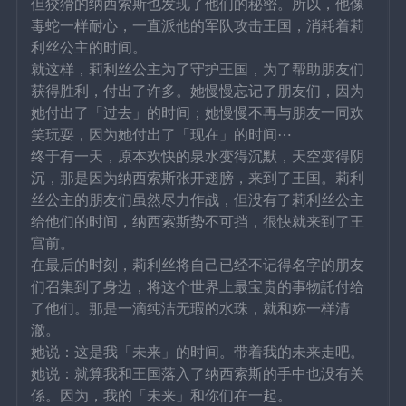
但狡猾的纳西索斯也发现了他们的秘密。所以，他像
毒蛇一样耐心，一直派他的军队攻击王国，消耗着莉
利丝公主的时间。
就这样，莉利丝公主为了守护王国，为了帮助朋友们
获得胜利，付出了许多。她慢慢忘记了朋友们，因为
她付出了「过去」的时间；她慢慢不再与朋友一同欢
笑玩耍，因为她付出了「现在」的时间⋯
终于有一天，原本欢快的泉水变得沉默，天空变得阴
沉，那是因为纳西索斯张开翅膀，来到了王国。莉利
丝公主的朋友们虽然尽力作战，但没有了莉利丝公主
给他们的时间，纳西索斯势不可挡，很快就来到了王
宫前。
在最后的时刻，莉利丝将自己已经不记得名字的朋友
们召集到了身边，将这个世界上最宝贵的事物託付给
了他们。那是一滴纯洁无瑕的水珠，就和妳一样清
澈。
她说：这是我「未来」的时间。带着我的未来走吧。
她说：就算我和王国落入了纳西索斯的手中也没有关
係。因为，我的「未来」和你们在一起。