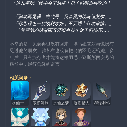
「这几年我已经学会了烘培！孩子们都很喜欢的！」
「那麽再见囉，吉约丹…我亲爱的埃马纽艾尔。」
「你那裡也一切顺利才好，不要遇上什麽事情。」
「希望我的斯彭西安还没有被小伙子们搞坏…」
不幸的是，贝瑟再也没有回来。埃马纽艾尔再也没有
见过他的朋友，雅各布也没有把鸟的羽毛还给她。多
年后，只有旅行者才能将这根羽毛带到斯彭西安号的
残骸中，履行曾经的诺言。
相关词条：
水仙十字院
浪影阔剑
水仙之梦
逐影猎人
墨绿羽饰