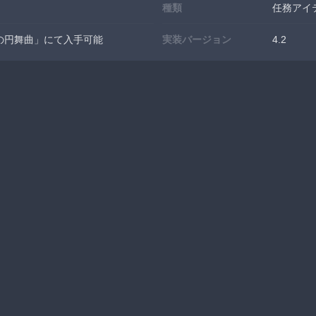
種類
任務アイ
の円舞曲」にて入手可能
実装バージョン
4.2