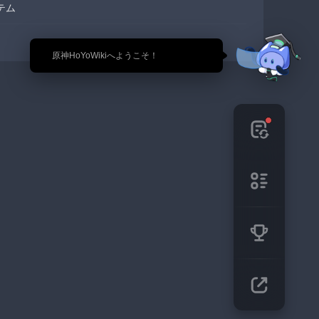
テム
🎉 原神HoYoWikiへようこそ！