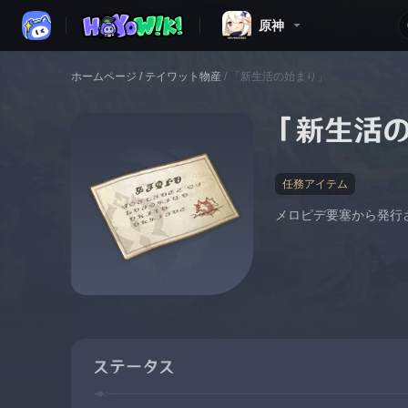
原神
ホームページ
/
テイワット物産
/
「新生活の始まり」
「新生活
任務アイテム
メロピデ要塞から発行
ステータス