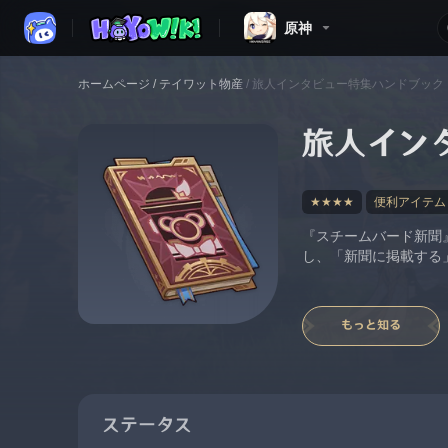
原神
ホームページ
/
テイワット物産
/
旅人インタビュー特集ハンドブック
旅人イン
★★★★
便利アイテム
『スチームバード新聞
し、「新聞に掲載する
もっと知る
ステータス