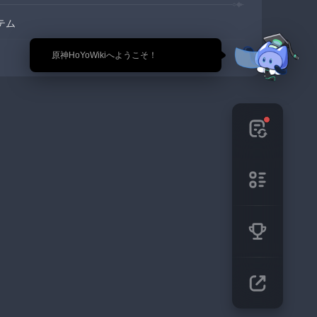
テム
🎉 原神HoYoWikiへようこそ！