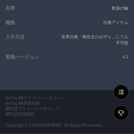
名称
根源の輪
種類
任務アイテム
入手方法
世界任務「救世主のお守り」にて入
手可能
実装バージョン
4.2
HoYoLABプライバシーポリシー
HoYoLAB利用規約
通行証プライバシーポリシー
通行証利用規約
Copyright © COGNOSPHERE. All Rights Reserved.