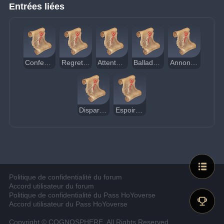
Entrées liées
Confession d'Athos
Regrets d'Automne
Attentes de Barrow
Ballade de Liam
Annonce de Freeman
Disparition de Rocky Avildsen
Espoirs de Parker
Politique de confidentialité du forum
Accord utilisateur du forum
Politique de confidentialité du Pass HoYoverse
Accord utilisateur du Pass HoYoverse
Copyright © COGNOSPHERE. All Rights Reserved.