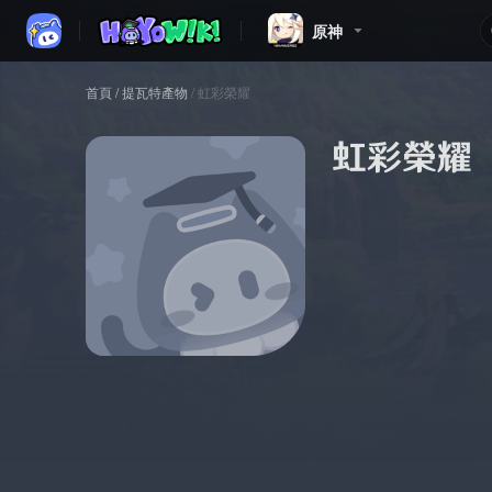
原神
首頁
/
提瓦特產物
/
虹彩榮耀
虹彩榮耀