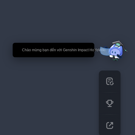
🎉 Chào mừng bạn đến với Genshin Impact HoYoWiki