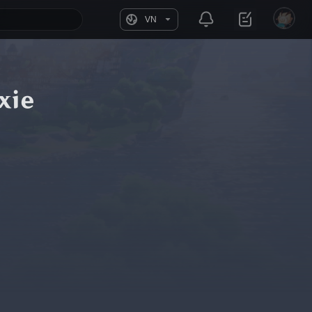
VN
xie