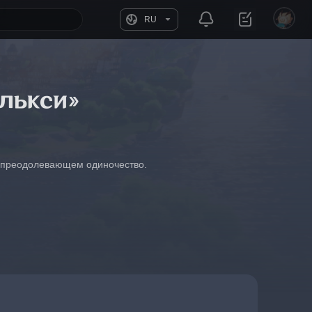
RU
лькси»
е, преодолевающем одиночество.