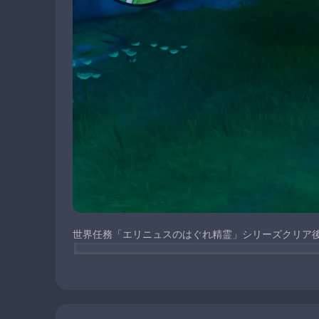
世界任務「エリニュスのはぐれ精霊」シリーズクリア
品物を全て購入および任務アイテム「幽林の枝」を６