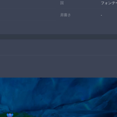
国
フォンテ
肩書き
-