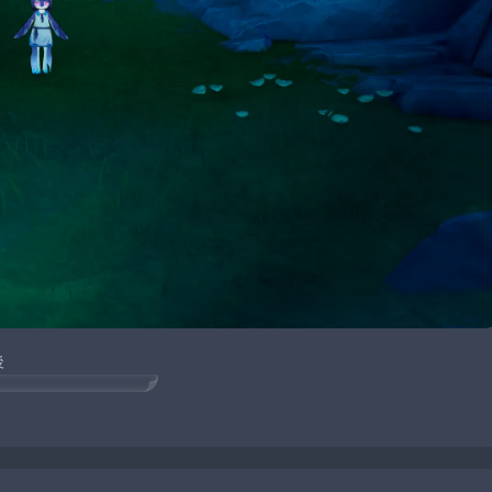
後
個渡すといなくなる。