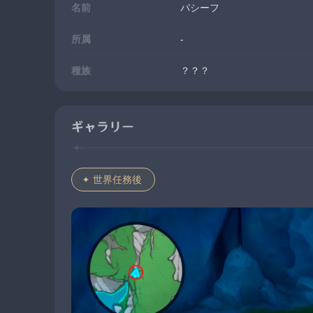
名前
パシーフ
所属
-
種族
？？？
ギャラリー
世界任務後