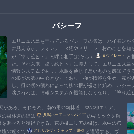
パシーフ
エリニュス島を守っているパシーフの名は、パイモンが
に見えるが、フォンテーヌ廷やメリュシー村のことを知
ヌヴィレット
が「塗り絵ヒト」と呼ぶ相手(おそらく
と
た。それ以来「塗り絵ヒト」に協力して、エリニュス島
情報システムであり、水脈を通じて悪いものを感知できる
の根が水脈の中心となっており、柳が情報を集め、霧が
し、謎の紫の穢れによって柳の根が侵され始め、パシー
壊されれば、情報システムが機能しなくなり、「塗り絵
要がある。それぞれ、南の霧の幽林道、東の柳エリア、
共鳴ハーモニックパイプ
霧の幽林道の鍵は
のギミックを解
壇を調べると獲得できる。東の柳エリアの鍵は、水中の祭
アビサルヴィシャップ・原種
祭壇の近くで
と遭遇する。ヴ