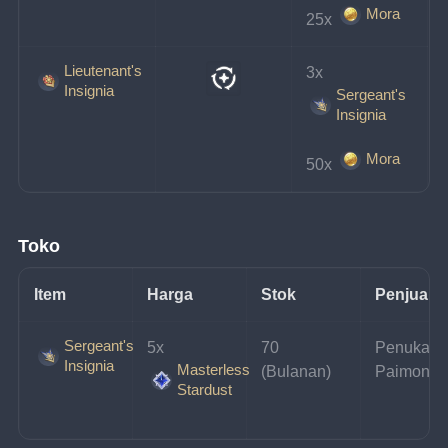
Mora
25x 
Lieutenant's
3x 
Insignia
Sergeant's
Insignia
Mora
50x 
Toko
Item
Harga
Stok
Penjual
Sergeant's
5x 
70 
Penukara
Insignia
Masterless
(Bulanan)
Paimon
Stardust