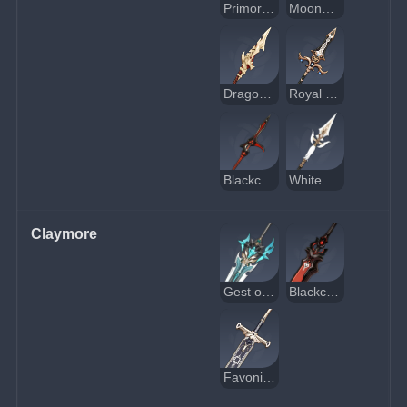
Primordial Jade Winged-Spear
Moonpiercer
Dragonspine Spear
Royal Spear
Blackcliff Pole
White Tassel
Claymore
Gest of the Mighty Wolf
Blackcliff Slasher
Favonius Greatsword