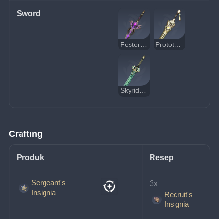
Sword
Festering Desire
Prototype Rancour
Skyrider Sword
Crafting
Produk
Resep
Sergeant's
3x 
Insignia
Recruit's
Insignia