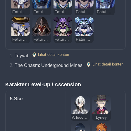
Fatui Skirmisher - Pyroslinger Bracer
Fatui Skirmisher - Hydrogunner Legionnaire
Fatui Skirmisher - Anemoboxer Vanguard
Fatui Skirmisher - Electrohammer Vanguard
Fatui Skirmisher - Cryogunner Legionnaire
Fatui Skirmisher - Geochanter Bracer
Fatui Pyro Agent
Fatui Electro Cicin Mage
Fatui Cryo Cicin Mage
Lihat detail konten
Teyvat: 
Lihat detail konten
The Chasm: Underground Mines: 
Karakter Level-Up / Ascension
5-Star
Arlecchino
Lyney