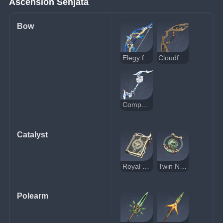
Ascension Senjata
Bow
Elegy for the End
Cloudforged
Compound Bow
Catalyst
Royal Grimoire
Twin Nephrite
Polearm