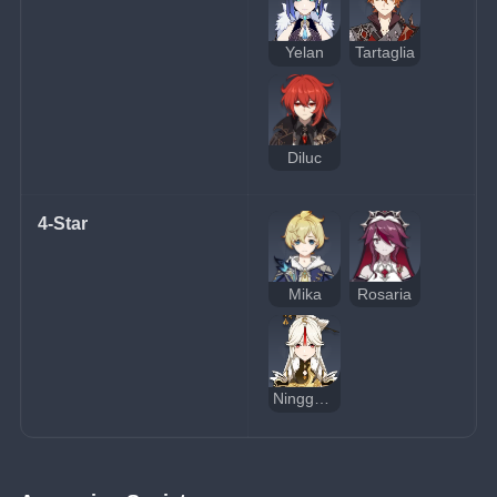
Yelan
Tartaglia
Diluc
4-Star
Mika
Rosaria
Ningguang