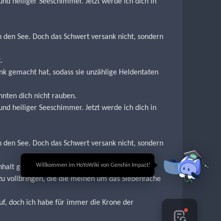
nd heiliger Seeschimmer. Jetzt werde ich dich in 
 den See. Doch das Schwert versank nicht, sondern 
.
nk gemacht hat, sodass sie unzählige Heldentaten 
nnten dich nicht rauben.
nd heiliger Seeschimmer. Jetzt werde ich dich in 
 den See. Doch das Schwert versank nicht, sondern 
🎉 Willkommen im HoYoWiki von Genshin Impact!
nhalt geboten.
zu vollbringen, die die meinen um das Siebenfache 
f, doch ich habe für immer die Krone der 