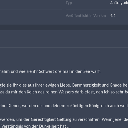
Typ
Auftragsob
Veröffentlicht in Version
4.2
nahm und wie sie ihr Schwert dreimal in den See warf.
igte sie ihr dies aus ihrer ewigen Liebe, Barmherzigkeit und Gnade he
ass du mir den Kelch des reinen Wassers darbietest, den ich so sehr b
eine Diener, werden dir und deinem zukünftigen Königreich auch weit
werden, um der Gerechtigkeit Geltung zu verschaffen. Wenn jene, die 
Verständnis von der Dunkelheit hat ...