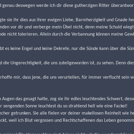
 genau deswegen werde ich dir diese gutherzigen Ritter überantwort
igte sie ihr dies aus ihrer ewigen Liebe, Barmherzigkeit und Gnade he
nden vor dir und verberge mein Übel nicht, denn meine Schuld wiegt 
nde nicht tolerieren. Allein durch die Verbannung können meine Gew
t es keine Engel und keine Dekrete, nur die Sünde kann über die S
nd die Ungerechtigkeit, die uns zuteilgeworden ist, zu sehen. Denn d
hoffe mir, dass jene, die uns verurteilen, für immer verflucht sein 
Augen das gesagt hatte, zog sie ihr edles leuchtendes Schwert, dess
er sengenden Sonne leuchtest du so strahlend hell wie eine Fackel!
cher getrunken. Sie alle fielen vor deiner makellosen Reinheit wie h
kt, weil ich Blut vergossen und Rechtschaffenen das Leben genomm