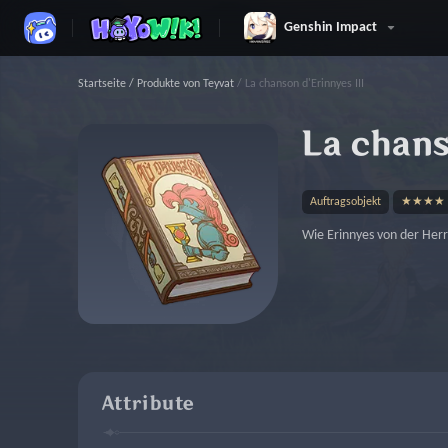
Genshin Impact
Startseite
/
Produkte von Teyvat
/
La chanson d'Erinnyes III
La chans
Auftragsobjekt
★★★★
Wie Erinnyes von der Herr
Attribute