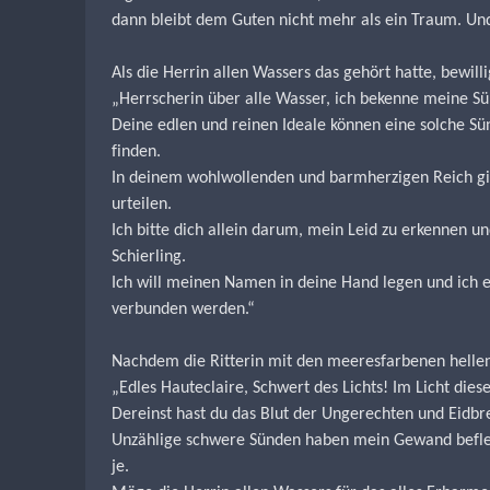
dann bleibt dem Guten nicht mehr als ein Traum. Und
Als die Herrin allen Wassers das gehört hatte, bewill
„Herrscherin über alle Wasser, ich bekenne meine Sü
Deine edlen und reinen Ideale können eine solche Sü
finden.
In deinem wohlwollenden und barmherzigen Reich gib
urteilen.
Ich bitte dich allein darum, mein Leid zu erkennen u
Schierling.
Ich will meinen Namen in deine Hand legen und ich er
verbunden werden.“
Nachdem die Ritterin mit den meeresfarbenen hellen 
„Edles Hauteclaire, Schwert des Lichts! Im Licht dies
Dereinst hast du das Blut der Ungerechten und Eidbre
Unzählige schwere Sünden haben mein Gewand beflec
je.