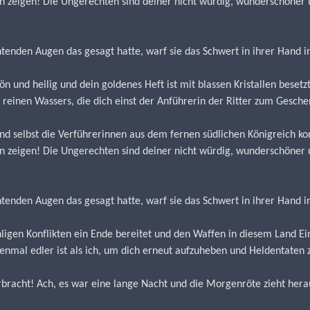
n zeigen! Die Ungerechten sind deiner nicht würdig, wunderschöner u
enden Augen das gesagt hatte, warf sie das Schwert in ihrer Hand in
ön und heilig und dein goldenes Heft ist mit blassen Kristallen besetzt
reinen Wassers, die dich einst der Anführerin der Ritter zum Gesche
 und selbst die Verführerinnen aus dem fernen südlichen Königreich ko
n zeigen! Die Ungerechten sind deiner nicht würdig, wunderschöner u
enden Augen das gesagt hatte, warf sie das Schwert in ihrer Hand in
hligen Konflikten ein Ende bereitet und den Waffen in diesem Land Ei
nmal edler ist als ich, um dich erneut aufzuheben und Heldentaten 
racht! Ach, es war eine lange Nacht und die Morgenröte zieht herau