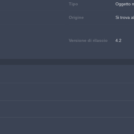
Tipo
Oggetto 
Origine
Si trova 
Versione di rilascio
4.2