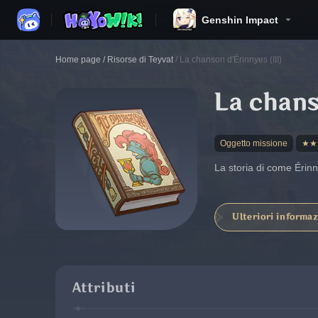
Genshin Impact
Home page
/
Risorse di Teyvat
/
La chanson d'Érinnyes (III)
La chans
Oggetto missione
★★
La storia di come Érinn
Ulteriori informaz
Attributi