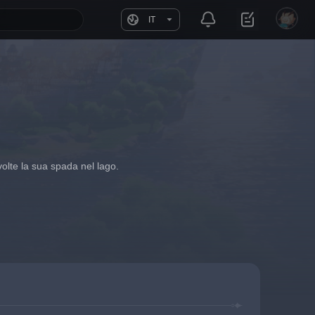
IT
volte la sua spada nel lago.