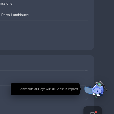
missione
al Porto Lumidouce
🎉 Benvenuto all'HoyoWiki di Genshin Impact!