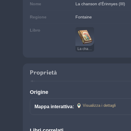
Nome
La chanson d'Érinnyes (III)
Regione
Fontaine
Libro
La chanson d'Érinnyes
Proprietà
Origine
Visualizza i dettagli
Mappa interattiva:
Libri correlati