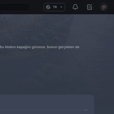
TR
iş bu kitabın kapağını görünce, bunun gerçekten de 