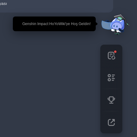
yası
🎉 Genshin Impact HoYoWiki'ye Hoş Geldin!