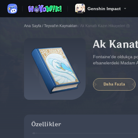
Genshin Impact
Ana Sayfa
/
Teyvat'ın Kaynakları
/
Ak Kanatlı Kazın Hikayeleri (I)
Ak Kanat
Fontaine'de oldukça pop
efsanelerdeki Madam Ak
Daha Fazla
Özellikler