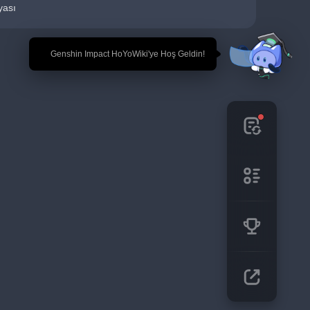
yası
🎉 Genshin Impact HoYoWiki'ye Hoş Geldin!