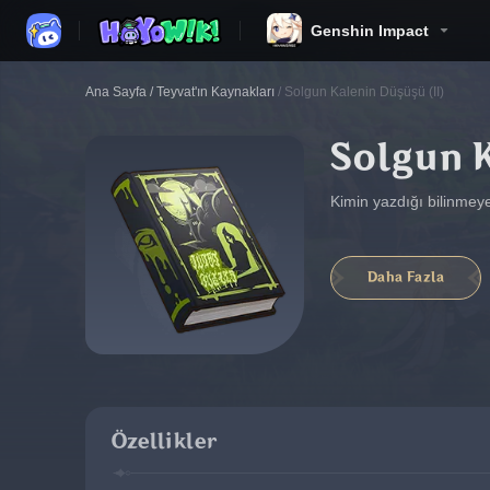
Genshin Impact
Ana Sayfa
/
Teyvat'ın Kaynakları
/
Solgun Kalenin Düşüşü (II)
Solgun K
Kimin yazdığı bilinmeye
Daha Fazla
Özellikler